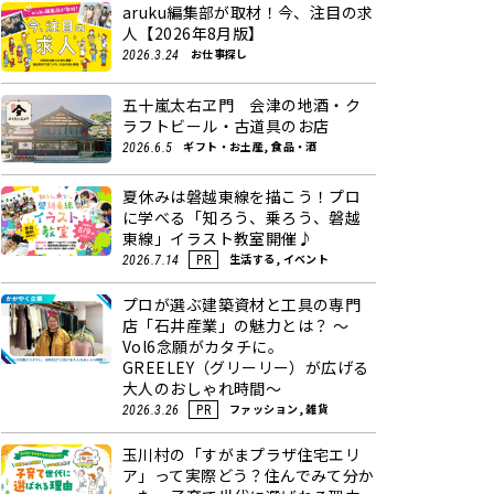
aruku編集部が取材！今、注目の求
人【2026年8月版】
お仕事探し
2026.3.24
五十嵐太右ヱ門 会津の地酒・ク
ラフトビール・古道具のお店
ギフト・お土産, 食品・酒
2026.6.5
夏休みは磐越東線を描こう！プロ
に学べる「知ろう、乗ろう、磐越
東線」イラスト教室開催♪
生活する, イベント
2026.7.14
PR
プロが選ぶ建築資材と工具の専門
店「石井産業」の魅力とは？ ～
Vol6念願がカタチに。
GREELEY（グリーリー）が広げる
大人のおしゃれ時間～
ファッション, 雑貨
2026.3.26
PR
玉川村の「すがまプラザ住宅エリ
ア」って実際どう？住んでみて分か