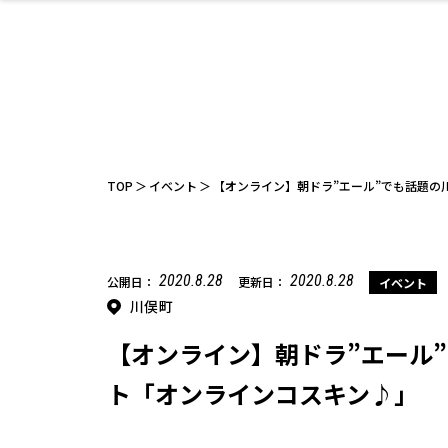
ファッション
開成山公園
お仕事探し
家づくり
カフェ
美容室
ネイルサロン
お金のこと
新築体験談
スイーツ
泊まる
雑貨
ウェディング
住宅イベン
かわいい
ラーメン
家族で
エステ
活
TOP
イベント
【オンライン】朝ドラ”エール”でも話題の
2020.8.28
2020.8.28
公開日：
更新日：
イベント
川俣町
レジャー・スポー
非日常
イベントレポ
ツ施設
その他
幼稚園
パン
脱毛
アジア・エスニッ
温活・サウナ
教育
歯列矯正・審
ライフイベ
テイクアウ
ク
科
【オンライン】朝ドラ”エール
ト「オンラインコスキン♪」