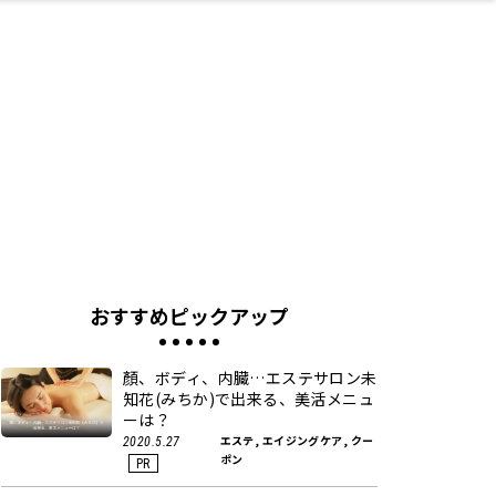
ネス・や
キルアッ
テリア
食
泉
鍼灸・整体・リラ
保育園・こども園
わんぱく
食品・酒
体験
福島ローカルグル
子どもの習い事・
生活を彩るモノ
まつ毛サロン
名所
たい
プ
クゼーション
メ
塾
おすすめピックアップ
顏、ボディ、内臓…エステサロン未
知花(みちか)で出来る、美活メニュ
ーは？
エステ, エイジングケア, クー
2020.5.27
ポン
PR