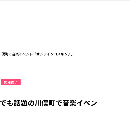
・婚
ト
スポーツ・アウト
リフォーム・リノ
デート・友達と
美容アイテム
お酒
保険
病院・クリニック
エイジングケア
ギフト・お土産
自治体インフォ
ひとりで
洋食
アウトドア
メンズ
キッズ
ペット
その他
中華
フィット
趣味・ス
イン
和
温
ベーション
ドア
せ
川俣町で音楽イベント「オンラインコスキン♪」
開催終了
ート
その他
美歯
ント
ト
ランチ
その他
その他
その他
”でも話題の川俣町で音楽イベン