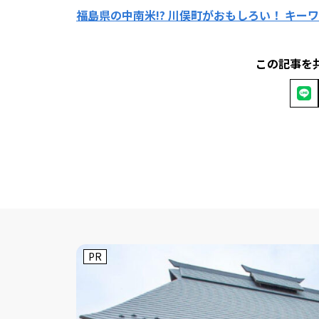
福島県の中南米!? 川俣町がおもしろい！ キ
この記事を
PR