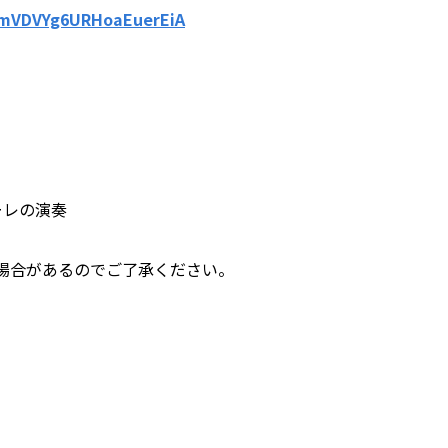
tmVDVYg6URHoaEuerEiA
ーレの演奏
場合があるのでご了承ください。