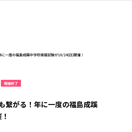
・婚
ト
スポーツ・アウト
リフォーム・リノ
デート・友達と
美容アイテム
お酒
保険
病院・クリニック
エイジングケア
ギフト・お土産
自治体インフォ
ひとりで
洋食
アウトドア
メンズ
キッズ
ペット
その他
中華
フィット
趣味・ス
イン
和
温
ベーション
ドア
せ
一度の福島成蹊中学校模擬試験が10/24(日)開催！
開催終了
ート
その他
美歯
ント
ト
ランチ
その他
その他
その他
も繋がる！年に一度の福島成蹊
催！