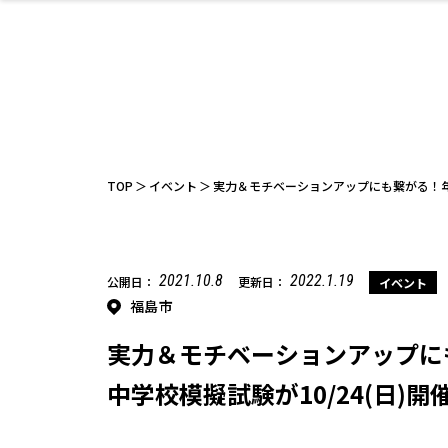
ファッション
開成山公園
お仕事探し
家づくり
カフェ
美容室
ネイルサロン
お金のこと
新築体験談
スイーツ
泊まる
雑貨
ウェディング
住宅イベン
かわいい
ラーメン
家族で
エステ
活
TOP
イベント
実力＆モチベーションアップにも繋がる！年に
2021.10.8
2022.1.19
公開日：
更新日：
イベント
福島市
レジャー・スポー
非日常
イベントレポ
ツ施設
その他
幼稚園
パン
脱毛
アジア・エスニッ
温活・サウナ
教育
歯列矯正・審
ライフイベ
テイクアウ
ク
科
実力＆モチベーションアップに
中学校模擬試験が10/24(日)開