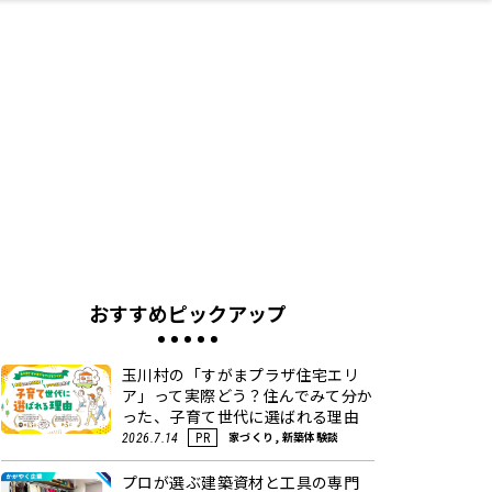
ネス・や
キルアッ
テリア
食
泉
鍼灸・整体・リラ
保育園・こども園
わんぱく
食品・酒
体験
福島ローカルグル
子どもの習い事・
生活を彩るモノ
まつ毛サロン
名所
たい
プ
クゼーション
メ
塾
おすすめピックアップ
玉川村の「すがまプラザ住宅エリ
ア」って実際どう？住んでみて分か
った、子育て世代に選ばれる理由
家づくり, 新築体験談
2026.7.14
PR
プロが選ぶ建築資材と工具の専門