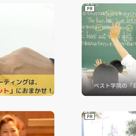
PR
PR