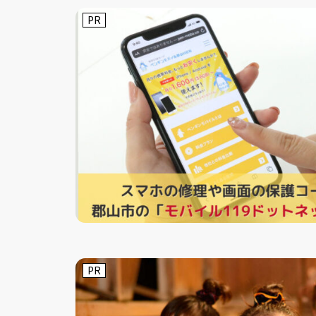
PR
PR