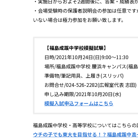
・実施日からおよそ2週間後に、答案・成績表
・会場受験時の保護者説明会の参加は任意です
いない場合は極力参加をお願い致します。
【福島成蹊中学校模擬試験】
日時/2021年10月24日(日)9:00～11:30
場所/福島成蹊中学校 腰浜キャンパス(福島
準備物/筆記用具、上履き(スリッパ)
お問合せ/024-526-2282(広報室代表 志田)
申し込み期限/2021年10月20日(水)
模擬入試申込フォームはこちら
福島成蹊中学校・高等学校についてはこちらの
ウチの子でも東大を目指せる！？福島成蹊中高