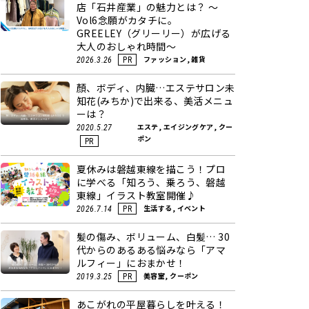
店「石井産業」の魅力とは？ ～
Vol6念願がカタチに。
GREELEY（グリーリー）が広げる
大人のおしゃれ時間～
ファッション, 雑貨
2026.3.26
PR
顏、ボディ、内臓…エステサロン未
知花(みちか)で出来る、美活メニュ
ーは？
エステ, エイジングケア, クー
2020.5.27
ポン
PR
夏休みは磐越東線を描こう！プロ
に学べる「知ろう、乗ろう、磐越
東線」イラスト教室開催♪
生活する, イベント
2026.7.14
PR
髪の傷み、ボリューム、白髪… 30
代からのあるある悩みなら「アマ
ルフィー」におまかせ！
美容室, クーポン
2019.3.25
PR
あこがれの平屋暮らしを叶える！