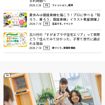
ゃれ時間～
ファッション, 雑貨
2026.3.26
PR
夏休みは磐越東線を描こう！プロに学べる「知
ろう、乗ろう、磐越東線」イラスト教室開催♪
生活する, イベント
2026.7.14
PR
玉川村の「すがまプラザ住宅エリア」って実際
どう？住んでみて分かった、子育て世代に選ば
れる理由
家づくり, 新築体験談
2026.7.14
PR
PR