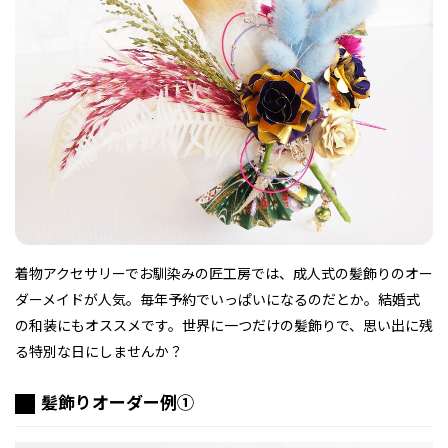
フィットネス・や
和食
温泉
鍼灸・整体・リラ
わんぱく
体験
福島ローカルグル
まつ毛サロン
名所
趣味・スキルアッ
インテリア
せたい
保育園・こども園
クゼーション
食品・酒
子どもの習い事・
生活を彩るモノ
メ
プ
塾
レジャー・スポー
非日常
イベントレポート
ツ施設
その他
パン
脱毛
アジア・エスニッ
温活・サウナ
歯列矯正・審美歯
テイクアウト
幼稚園
教育
ク
ライフイベント
科
着物アクセサリーでお馴染みの匠工房では、成人式の髪飾りのオー
ダーメイドが人気。毎年予約でいっぱいになるのだとか。結婚式
の和装にもオススメです。世界に一つだけの髪飾りで、思い出に残
る特別な日にしませんか？
髪飾りオーダー例①
その他
ランチ
その他
その他
その他