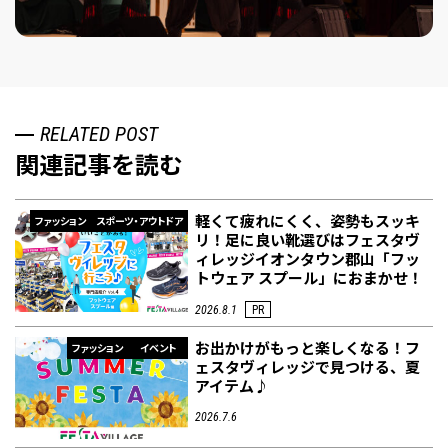
RELATED POST
関連記事を読む
軽くて疲れにくく、姿勢もスッキ
ファッション
スポーツ・アウトドア
リ！足に良い靴選びはフェスタヴ
ィレッジイオンタウン郡山「フッ
トウェア スプール」におまかせ！
2026.8.1
PR
お出かけがもっと楽しくなる！フ
ファッション
イベント
ェスタヴィレッジで見つける、夏
アイテム♪
2026.7.6