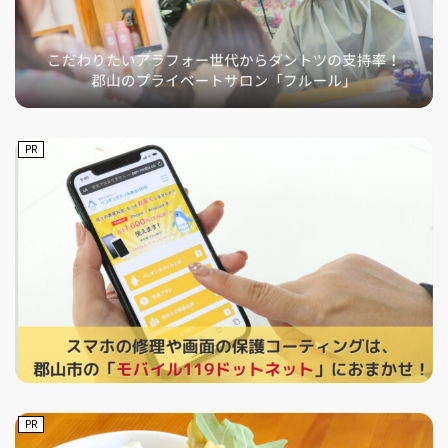
PR
PR