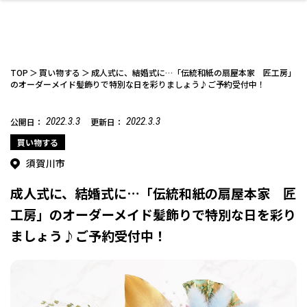
TOP
買い物する
成人式に、結婚式に…「伝統和紙の扇屋本家 匠工房」
のオーダーメイド髪飾りで特別な日を彩りましょう♪ご予約受付中！
2022.3.3
2022.3.3
公開日：
更新日：
ファッション
開成山公園
お仕事探し
家づくり
カフェ
美容室
ネイルサロン
お金のこと
新築体験談
スイーツ
泊まる
雑貨
ウェディング・婚
住宅イベント
かわいい
ラーメン
家族で
エステ
活
買い物する
須賀川市
成人式に、結婚式に…「伝統和紙の扇屋本家 匠
工房」のオーダーメイド髪飾りで特別な日を彩り
ましょう♪ご予約受付中！
スポーツ・アウト
リフォーム・リノ
デート・友達と
美容アイテム
お酒
エイジングケア
ギフト・お土産
自治体インフォ
ひとりで
洋食
アウトドア
メンズ
キッズ
その他
中華
ベーション
ドア
保険
病院・クリニック
ペット