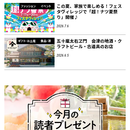
この夏、家族で楽しめる！フェス
ファッション
イベント
タヴィレッジで「超！ナツ夏祭
り」開催♪
2026.7.6
五十嵐太右ヱ門 会津の地酒・ク
ギフト・お土産
食品・酒
ラフトビール・古道具のお店
2026.6.5