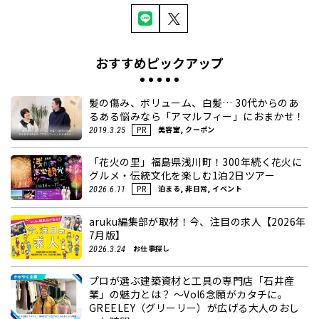
おすすめピックアップ
髪の傷み、ボリューム、白髪… 30代からのあ
るある悩みなら「アマルフィー」におまかせ！
美容室, クーポン
2019.3.25
PR
「花火の里」福島県浅川町！300年続く花火に
グルメ・伝統文化を楽しむ1泊2日ツアー
泊まる, 非日常, イベント
2026.6.11
PR
aruku編集部が取材！今、注目の求人【2026年
7月版】
お仕事探し
2026.3.24
プロが選ぶ建築資材と工具の専門店「石井産
業」の魅力とは？ ～Vol6念願がカタチに。
GREELEY（グリーリー）が広げる大人のおし