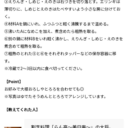
③えりんぎ・しめじ・えのきは石づきを切り落とす。エリンギは
薄切りに、しめじとえのきはたべやすいよう小さな房に分けてお
く。
④材料Aを鍋にいれ、ふつふつと軽く沸騰するまで温める。
⑤沸いたAになめこを加え、煮含めたら粗熱を取る。
⑥別の鍋に材料Bをいれ軽く沸かし、えりんぎ・しめじ・えのきを
煮含めて粗熱を取る。
⑦粗熱のとれた⑤と⑥をそれぞれタッパーなどの保存容器に移
す。
※冷蔵で2～3日以内に食べ切ってください。
【Point】
お好みで大根おろしやとろろを合わせても◎
※写真はゆでたそうめんととろろでアレンジしています。
【教えてくれた人】
割烹料理「らん亭～美日庵～」の大将。