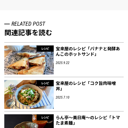
RELATED POST
関連記事を読む
宝来屋のレシピ「バナナと発酵あ
レシピ
んこのホットサンド」
2025.9.22
宝来屋のレシピ「コク旨肉味噌
レシピ
丼」
2025.7.10
らん亭～美日庵～のレシピ「トマ
レシピ
たま素麺」