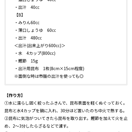
・出汁 40㏄
【B】
・みりん60㏄
・薄口しょうゆ 60㏄
・出汁 480㏄
＜出汁(出来上がり600㏄)＞
・水 4カップ(800cc)
・鰹節 15g
・出汁用昆布 1枚(8cm×15cm程度)
※面倒な時は市販の出汁を使っても◎
【作り方】
①水に濡らし固く絞ったふきんで、昆布表面を軽くぬぐっておく。
昆布と水4カップを鍋に入れ、30分ほど置いたのち中火で熱する。
②昆布に気泡がついてきたら昆布を取り出す。鰹節を加えて火を止
め、2～3分したらざるなどで濾す。