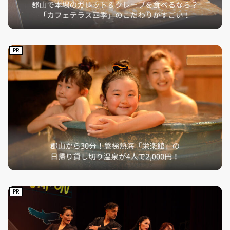
PR
PR