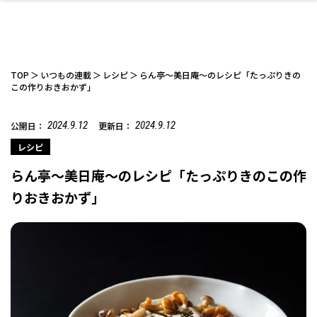
TOP
いつもの連載
レシピ
らん亭～美日庵～のレシピ「たっぷりきの
この作りおきおかず」
2024.9.12
2024.9.12
公開日：
更新日：
ファッション
開成山公園
お仕事探し
家づくり
カフェ
美容室
ネイルサロン
お金のこと
新築体験談
スイーツ
泊まる
雑貨
ウェディング・婚
住宅イベント
かわいい
ラーメン
家族で
エステ
活
レシピ
らん亭～美日庵～のレシピ「たっぷりきのこの作
りおきおかず」
スポーツ・アウト
リフォーム・リノ
デート・友達と
美容アイテム
お酒
エイジングケア
ギフト・お土産
自治体インフォ
ひとりで
洋食
アウトドア
メンズ
キッズ
その他
中華
ベーション
ドア
保険
病院・クリニック
ペット