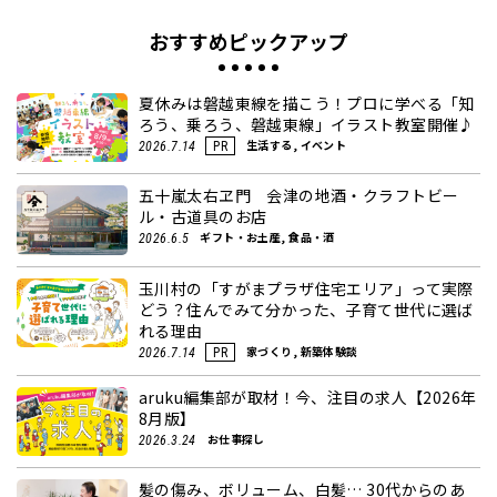
おすすめピックアップ
夏休みは磐越東線を描こう！プロに学べる「知
ろう、乗ろう、磐越東線」イラスト教室開催♪
生活する, イベント
2026.7.14
PR
五十嵐太右ヱ門 会津の地酒・クラフトビー
ル・古道具のお店
ギフト・お土産, 食品・酒
2026.6.5
玉川村の「すがまプラザ住宅エリア」って実際
どう？住んでみて分かった、子育て世代に選ば
れる理由
家づくり, 新築体験談
2026.7.14
PR
aruku編集部が取材！今、注目の求人【2026年
8月版】
お仕事探し
2026.3.24
髪の傷み、ボリューム、白髪… 30代からのあ