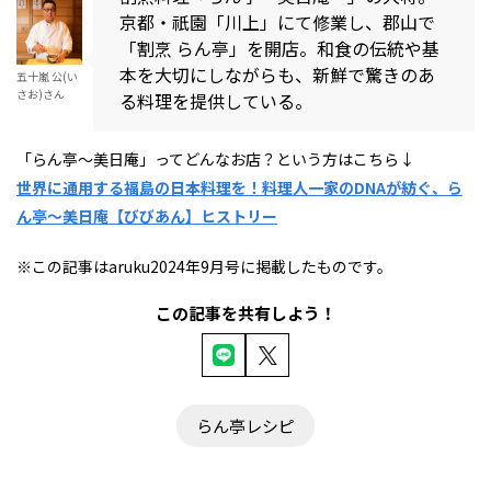
京都・祇園「川上」にて修業し、郡山で
「割烹 らん亭」を開店。和食の伝統や基
本を大切にしながらも、新鮮で驚きのあ
五十嵐 公(い
さお)さん
る料理を提供している。
「らん亭～美日庵」ってどんなお店？という方はこちら↓
世界に通用する福島の日本料理を！料理人一家のDNAが紡ぐ、ら
ん亭～美日庵【びびあん】ヒストリー
※この記事はaruku2024年9月号に掲載したものです。
この記事を共有しよう！
らん亭レシピ