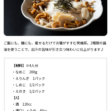
フィットネス・や
和食
温泉
鍼灸・整体・リラ
わんぱく
体験
福島ローカルグル
まつ毛サロン
名所
趣味・スキルアッ
インテリア
せたい
保育園・こども園
クゼーション
食品・酒
子どもの習い事・
生活を彩るモノ
メ
プ
塾
ご飯にも、麺にも、載せるだけでお箸がすすむ常備菜。2種類の醤
油を使うことで、出汁の旨味が引き立つ味わいに仕上がります♪
レジャー・スポー
非日常
イベントレポート
ツ施設
その他
パン
脱毛
アジア・エスニッ
温活・サウナ
歯列矯正・審美歯
テイクアウト
【材料】
※4人分
幼稚園
教育
ク
ライフイベント
科
・なめこ 200g
・えりんぎ 1パック
・しめじ 1/2パック
・えのき 1/2パック
【A】
その他
・酒 120㏄
ランチ
その他
その他
その他
・濃口しょうゆ 40㏄