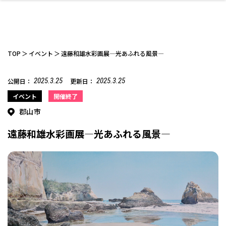
TOP
イベント
遠藤和雄水彩画展―光あふれる風景―
2025.3.25
2025.3.25
公開日：
更新日：
ファッション
開成山公園
お仕事探し
家づくり
カフェ
美容室
ネイルサロン
お金のこと
新築体験談
スイーツ
泊まる
雑貨
ウェディング・婚
住宅イベント
かわいい
ラーメン
家族で
エステ
イベント
開催終了
活
郡山市
遠藤和雄水彩画展―光あふれる風景―
スポーツ・アウト
リフォーム・リノ
デート・友達と
美容アイテム
お酒
エイジングケア
ギフト・お土産
自治体インフォ
ひとりで
洋食
アウトドア
メンズ
キッズ
その他
中華
ベーション
ドア
保険
病院・クリニック
ペット