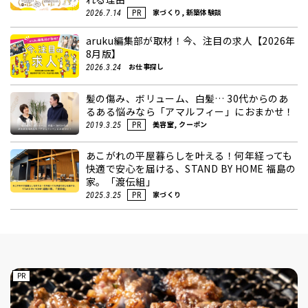
家づくり, 新築体験談
2026.7.14
PR
aruku編集部が取材！今、注目の求人【2026年
8月版】
お仕事探し
2026.3.24
髪の傷み、ボリューム、白髪… 30代からのあ
るある悩みなら「アマルフィー」におまかせ！
美容室, クーポン
2019.3.25
PR
あこがれの平屋暮らしを叶える！何年経っても
快適で安心を届ける、STAND BY HOME 福島の
家。「渡伝組」
家づくり
2025.3.25
PR
PR