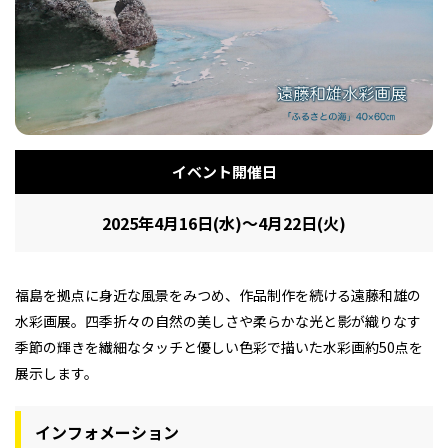
フィットネス・や
和食
温泉
鍼灸・整体・リラ
わんぱく
体験
福島ローカルグル
まつ毛サロン
名所
趣味・スキルアッ
インテリア
せたい
保育園・こども園
クゼーション
食品・酒
子どもの習い事・
生活を彩るモノ
メ
プ
塾
イベント開催日
2025年4月16日(水)～4月22日(火)
レジャー・スポー
非日常
イベントレポート
ツ施設
その他
パン
脱毛
アジア・エスニッ
温活・サウナ
歯列矯正・審美歯
テイクアウト
幼稚園
教育
ク
ライフイベント
科
福島を拠点に身近な風景をみつめ、作品制作を続ける遠藤和雄の
水彩画展。四季折々の自然の美しさや柔らかな光と影が織りなす
季節の輝きを繊細なタッチと優しい色彩で描いた水彩画約50点を
展示します。
その他
インフォメーション
ランチ
その他
その他
その他