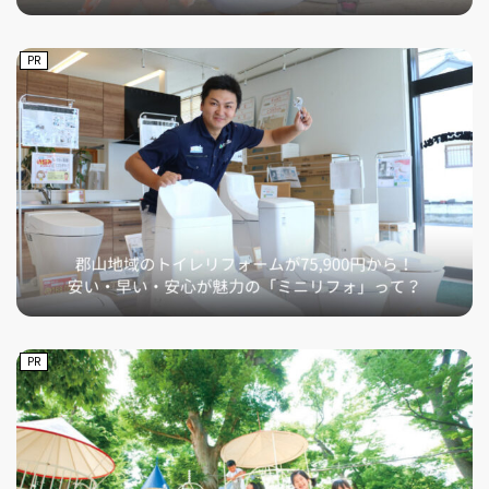
PR
PR