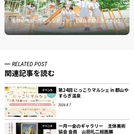
RELATED POST
関連記事を読む
第24回 にっこりマルシェ in 郡山や
イベント
すらぎ温泉
2026.8.7
一月一会のギャラリー 主体美術
イベント
協会 会員 山田礼二絵画展