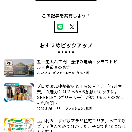
この記事を共有しよう！
おすすめピックアップ
五十嵐太右ヱ門 会津の地酒・クラフトビー
ル・古道具のお店
ギフト・お土産, 食品・酒
2026.6.5
プロが選ぶ建築資材と工具の専門店「石井産
業」の魅力とは？ ～Vol6念願がカタチに。
GREELEY（グリーリー）が広げる大人のおし
ゃれ時間～
ファッション, 雑貨
2026.3.26
PR
玉川村の「すがまプラザ住宅エリア」って実際
どう？住んでみて分かった、子育て世代に選ば
れる理由