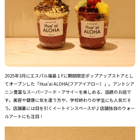
フィットネス・や
和食
温泉
鍼灸・整体・リラ
わんぱく
体験
福島ローカルグル
まつ毛サロン
名所
趣味・スキルアッ
インテリア
せたい
保育園・こども園
クゼーション
食品・酒
子どもの習い事・
生活を彩るモノ
メ
プ
塾
レジャー・スポー
非日常
イベントレポート
2025年3月にエスパル福島１Fに期間限定ポップアップストアとし
ツ施設
その他
パン
脱毛
アジア・エスニッ
温活・サウナ
歯列矯正・審美歯
テイクアウト
幼稚園
教育
ク
ライフイベント
科
てオープンした「Hua’ai ALOHA(フアアイアロー）」。アントシア
ニン豊富なスーパーフード・アサイーを楽しめる、話題のお店で
す。美容や健康に気を遣う方や、学校終わりの学生にも人気だそ
う。店舗裏には目を引くイートインスペースが♪店舗独自のウォー
ルアートにも注目！
その他
ランチ
その他
その他
その他