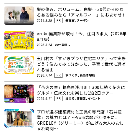
髪の傷み、ボリューム、白髪… 30代からのあ
るある悩みなら「アマルフィー」におまかせ！
美容室, クーポン
2019.3.25
PR
aruku編集部が取材！今、注目の求人【2026年
8月版】
お仕事探し
2026.3.24
玉川村の「すがまプラザ住宅エリア」って実際
どう？住んでみて分かった、子育て世代に選ば
れる理由
家づくり, 新築体験談
2026.7.14
PR
「花火の里」福島県浅川町！300年続く花火に
グルメ・伝統文化を楽しむ1泊2日ツアー
泊まる, 非日常, イベント
2026.6.11
PR
プロが選ぶ建築資材と工具の専門店「石井産
業」の魅力とは？ ～Vol6念願がカタチに。
GREELEY（グリーリー）が広げる大人のおし
ゃれ時間～