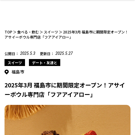
TOP
食べる・飲む
スイーツ
2025年3月 福島市に期間限定オープン！
アサイーボウル専門店「フアアイアロー」
2025.5.3
2025.5.27
公開日：
更新日：
ファッション
開成山公園
お仕事探し
家づくり
カフェ
美容室
ネイルサロン
お金のこと
新築体験談
スイーツ
泊まる
雑貨
ウェディング・婚
住宅イベント
かわいい
ラーメン
家族で
エステ
活
スイーツ
デート・友達と
福島市
2025年3月 福島市に期間限定オープン！アサイ
ーボウル専門店「フアアイアロー」
スポーツ・アウト
リフォーム・リノ
デート・友達と
美容アイテム
お酒
エイジングケア
ギフト・お土産
自治体インフォ
ひとりで
洋食
アウトドア
メンズ
キッズ
その他
中華
ベーション
ドア
保険
病院・クリニック
ペット