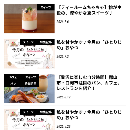
【ティールームちゃちゃ】桃が主
スイーツ
役の、涼やかな夏スイーツ♪
2026.7.6
私を甘やかす♪今月の「ひとりじ
スイーツ
特集記事
め」おやつ
2026.7.3
【贅沢に楽しむ自分時間】郡山
カフェ
スイーツ
市・白河市注目のパン、カフェ、
パン
特集記事
レストランを紹介！
2026.6.19
私を甘やかす♪今月の「ひとりじ
スイーツ
特集記事
め」おやつ
2026.5.29