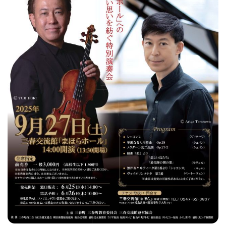
フィットネス・や
和食
温泉
鍼灸・整体・リラ
わんぱく
体験
福島ローカルグル
まつ毛サロン
名所
趣味・スキルアッ
インテリア
せたい
保育園・こども園
クゼーション
食品・酒
子どもの習い事・
生活を彩るモノ
メ
プ
塾
レジャー・スポー
非日常
イベントレポート
ツ施設
その他
パン
脱毛
アジア・エスニッ
温活・サウナ
歯列矯正・審美歯
テイクアウト
幼稚園
教育
ク
ライフイベント
科
その他
ランチ
その他
その他
その他