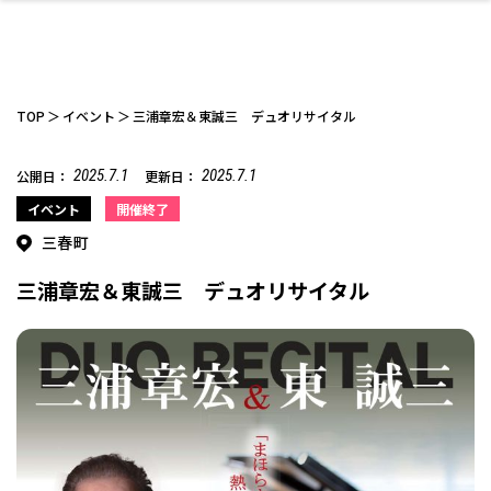
TOP
イベント
三浦章宏＆東誠三 デュオリサイタル
2025.7.1
2025.7.1
公開日：
更新日：
ファッション
開成山公園
お仕事探し
家づくり
カフェ
美容室
ネイルサロン
お金のこと
新築体験談
スイーツ
泊まる
雑貨
ウェディング・婚
住宅イベント
かわいい
ラーメン
家族で
エステ
イベント
開催終了
活
三春町
三浦章宏＆東誠三 デュオリサイタル
スポーツ・アウト
リフォーム・リノ
デート・友達と
美容アイテム
お酒
エイジングケア
ギフト・お土産
自治体インフォ
ひとりで
洋食
アウトドア
メンズ
キッズ
その他
中華
ベーション
ドア
保険
病院・クリニック
ペット