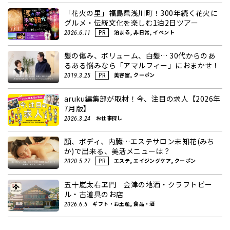
「花火の里」福島県浅川町！300年続く花火に
グルメ・伝統文化を楽しむ1泊2日ツアー
泊まる, 非日常, イベント
2026.6.11
PR
髪の傷み、ボリューム、白髪… 30代からのあ
るある悩みなら「アマルフィー」におまかせ！
美容室, クーポン
2019.3.25
PR
aruku編集部が取材！今、注目の求人【2026年
7月版】
お仕事探し
2026.3.24
顏、ボディ、内臓…エステサロン未知花(みち
か)で出来る、美活メニューは？
エステ, エイジングケア, クーポン
2020.5.27
PR
五十嵐太右ヱ門 会津の地酒・クラフトビー
ル・古道具のお店
ギフト・お土産, 食品・酒
2026.6.5