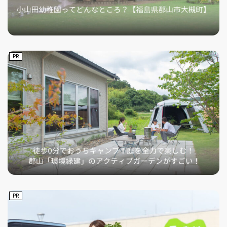
PR
PR