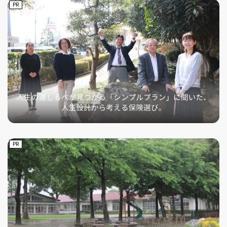
PR
PR