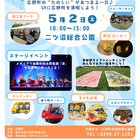
フィットネス・や
和食
温泉
鍼灸・整体・リラ
わんぱく
体験
福島ローカルグル
まつ毛サロン
名所
趣味・スキルアッ
インテリア
せたい
保育園・こども園
クゼーション
食品・酒
子どもの習い事・
生活を彩るモノ
メ
プ
塾
レジャー・スポー
非日常
イベントレポート
ツ施設
その他
パン
脱毛
アジア・エスニッ
温活・サウナ
歯列矯正・審美歯
テイクアウト
幼稚園
教育
ク
ライフイベント
科
その他
ランチ
その他
その他
その他