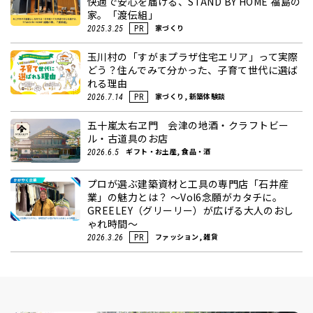
快適で安心を届ける、STAND BY HOME 福島の
家。「渡伝組」
家づくり
2025.3.25
PR
玉川村の「すがまプラザ住宅エリア」って実際
どう？住んでみて分かった、子育て世代に選ば
れる理由
家づくり, 新築体験談
2026.7.14
PR
五十嵐太右ヱ門 会津の地酒・クラフトビー
ル・古道具のお店
ギフト・お土産, 食品・酒
2026.6.5
プロが選ぶ建築資材と工具の専門店「石井産
業」の魅力とは？ ～Vol6念願がカタチに。
GREELEY（グリーリー）が広げる大人のおし
ゃれ時間～
ファッション, 雑貨
2026.3.26
PR