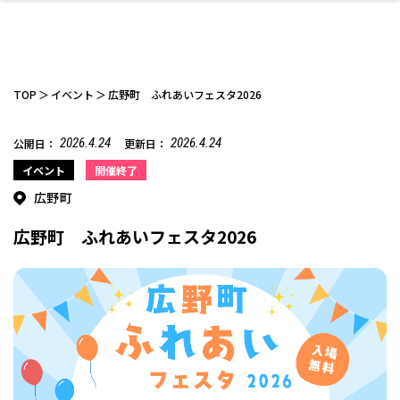
TOP
イベント
広野町 ふれあいフェスタ2026
2026.4.24
2026.4.24
公開日：
更新日：
ファッション
開成山公園
お仕事探し
家づくり
カフェ
美容室
ネイルサロン
お金のこと
新築体験談
スイーツ
泊まる
雑貨
ウェディング・婚
住宅イベント
かわいい
ラーメン
家族で
エステ
イベント
開催終了
活
広野町
広野町 ふれあいフェスタ2026
スポーツ・アウト
リフォーム・リノ
デート・友達と
美容アイテム
お酒
エイジングケア
ギフト・お土産
自治体インフォ
ひとりで
洋食
アウトドア
メンズ
キッズ
その他
中華
ベーション
ドア
保険
病院・クリニック
ペット