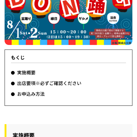
フィットネス・や
和食
温泉
鍼灸・整体・リラ
わんぱく
体験
福島ローカルグル
まつ毛サロン
名所
趣味・スキルアッ
インテリア
せたい
保育園・こども園
クゼーション
食品・酒
子どもの習い事・
生活を彩るモノ
メ
プ
塾
もくじ
実施概要
レジャー・スポー
非日常
イベントレポート
ツ施設
その他
パン
脱毛
アジア・エスニッ
温活・サウナ
歯列矯正・審美歯
テイクアウト
幼稚園
教育
ク
ライフイベント
科
出店要項※必ずご確認ください
お申込み方法
その他
ランチ
その他
その他
その他
実施概要