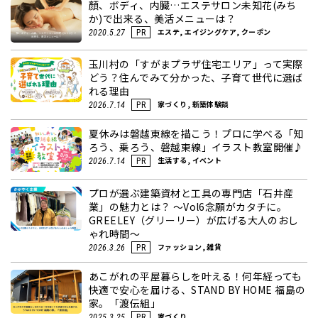
顏、ボディ、内臓…エステサロン未知花(みち
か)で出来る、美活メニューは？
エステ, エイジングケア, クーポン
2020.5.27
PR
玉川村の「すがまプラザ住宅エリア」って実際
どう？住んでみて分かった、子育て世代に選ば
れる理由
家づくり, 新築体験談
2026.7.14
PR
夏休みは磐越東線を描こう！プロに学べる「知
ろう、乗ろう、磐越東線」イラスト教室開催♪
生活する, イベント
2026.7.14
PR
プロが選ぶ建築資材と工具の専門店「石井産
業」の魅力とは？ ～Vol6念願がカタチに。
GREELEY（グリーリー）が広げる大人のおし
ゃれ時間～
ファッション, 雑貨
2026.3.26
PR
あこがれの平屋暮らしを叶える！何年経っても
快適で安心を届ける、STAND BY HOME 福島の
家。「渡伝組」
家づくり
2025.3.25
PR