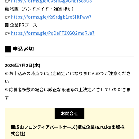
👉
https://forms.gle/CX6r6AgyGhbr5o9Q8
🛍 物販（ハンドメイド・雑貨 ほか）
👉
https://forms.gle/Ks9rdgb1reSHtFww7
🏢 企業PRブース
👉
https://forms.gle/PqDeFF3XGQ2mqRJa7
申込〆切
2026年7月2日(木)
※お申込みの時点では出店確定とはなりませんのでご注意くださ
い
※応募者多数の場合は厳正なる選考の上決定とさせていただきま
す
お問合せ
開成山フロンティアパートナーズ(構成企業/a.ru.ku出版株
式会社)