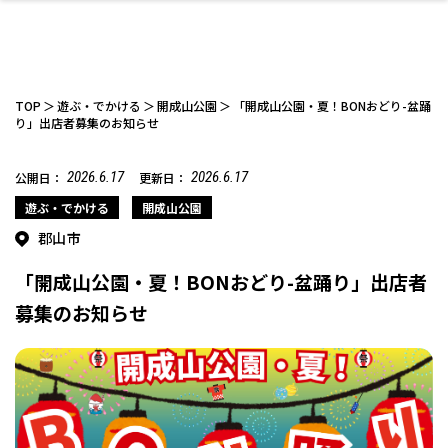
TOP
遊ぶ・でかける
開成山公園
「開成山公園・夏！BONおどり-盆踊
り」出店者募集のお知らせ
2026.6.17
2026.6.17
公開日：
更新日：
ファッション
開成山公園
お仕事探し
家づくり
カフェ
美容室
ネイルサロン
お金のこと
新築体験談
スイーツ
泊まる
雑貨
ウェディング・婚
住宅イベント
かわいい
ラーメン
家族で
エステ
活
遊ぶ・でかける
開成山公園
郡山市
「開成山公園・夏！BONおどり-盆踊り」出店者
募集のお知らせ
スポーツ・アウト
リフォーム・リノ
デート・友達と
美容アイテム
お酒
エイジングケア
ギフト・お土産
自治体インフォ
ひとりで
洋食
アウトドア
メンズ
キッズ
その他
中華
ベーション
ドア
保険
病院・クリニック
ペット