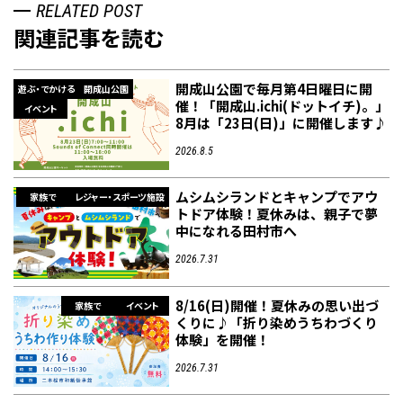
RELATED POST
関連記事を読む
開成山公園で毎月第4日曜日に開
遊ぶ・でかける
開成山公園
催！「開成山.ichi(ドットイチ)。」
イベント
8月は「23日(日)」に開催します♪
2026.8.5
ムシムシランドとキャンプでアウ
家族で
レジャー・スポーツ施設
トドア体験！夏休みは、親子で夢
中になれる田村市へ
2026.7.31
8/16(日)開催！夏休みの思い出づ
家族で
イベント
くりに♪「折り染めうちわづくり
体験」を開催！
2026.7.31