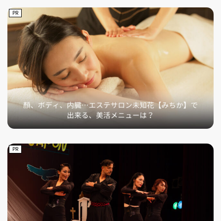
PR
PR