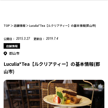
TOP
店舗情報
Luculia*Tea【ルクリアティー】の基本情報(郡山市)
2015.3.27
2019.7.4
公開日：
更新日：
ファッション
開成山公園
お仕事探し
家づくり
カフェ
美容室
ネイルサロン
お金のこと
新築体験談
スイーツ
泊まる
雑貨
ウェディング・婚
住宅イベント
かわいい
ラーメン
家族で
エステ
店舗情報
活
郡山市
Luculia*Tea【ルクリアティー】の基本情報(郡
山市)
スポーツ・アウト
リフォーム・リノ
デート・友達と
美容アイテム
お酒
エイジングケア
ギフト・お土産
自治体インフォ
ひとりで
洋食
アウトドア
メンズ
キッズ
その他
中華
ベーション
ドア
保険
病院・クリニック
ペット