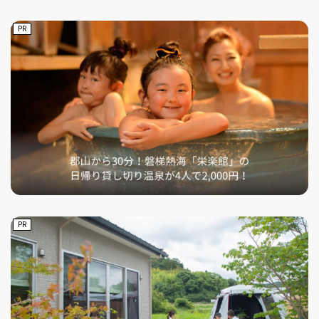
PR
PR