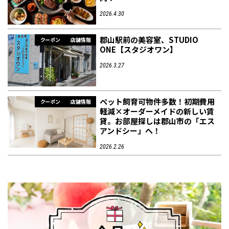
2026.4.30
郡山駅前の美容室、STUDIO
クーポン
店舗情報
ONE【スタジオワン】
2026.3.27
ペット飼育可物件多数！初期費用
クーポン
店舗情報
軽減×オーダーメイドの新しい賃
貸。お部屋探しは郡山市の「エス
アンドシー」へ！
2026.2.26