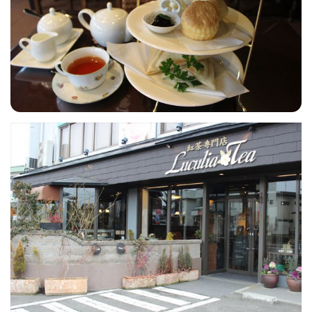
フィットネス・や
和食
温泉
鍼灸・整体・リラ
わんぱく
体験
福島ローカルグル
まつ毛サロン
名所
趣味・スキルアッ
インテリア
せたい
保育園・こども園
クゼーション
食品・酒
子どもの習い事・
生活を彩るモノ
メ
プ
塾
レジャー・スポー
非日常
イベントレポート
ツ施設
その他
パン
脱毛
アジア・エスニッ
温活・サウナ
歯列矯正・審美歯
テイクアウト
幼稚園
教育
ク
ライフイベント
科
その他
ランチ
その他
その他
その他