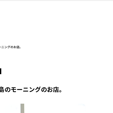
・婚
ト
スポーツ・アウト
リフォーム・リノ
デート・友達と
美容アイテム
お酒
保険
病院・クリニック
エイジングケア
ギフト・お土産
自治体インフォ
ひとりで
洋食
アウトドア
メンズ
キッズ
ペット
その他
中華
フィット
趣味・ス
イン
和
温
ベーション
ドア
せ
ーニングのお店。
ート
その他
美歯
ント
ト
ランチ
その他
その他
その他
島のモーニングのお店。