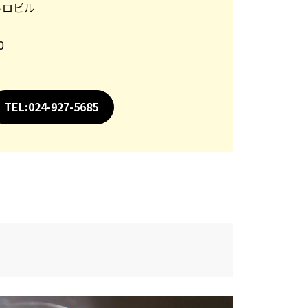
トロビル
0
TEL:024-927-5685