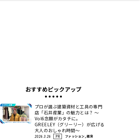
ネス・や
キルアッ
テリア
食
泉
鍼灸・整体・リラ
保育園・こども園
わんぱく
食品・酒
体験
福島ローカルグル
子どもの習い事・
生活を彩るモノ
まつ毛サロン
名所
たい
プ
クゼーション
メ
塾
おすすめピックアップ
プロが選ぶ建築資材と工具の専門
店「石井産業」の魅力とは？ ～
Vol6念願がカタチに。
GREELEY（グリーリー）が広げる
大人のおしゃれ時間～
ファッション, 雑貨
2026.3.26
PR