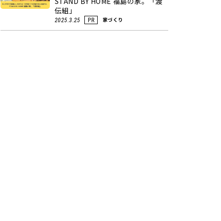
STAND BY HOME 福島の家。「渡
伝組」
家づくり
2025.3.25
PR