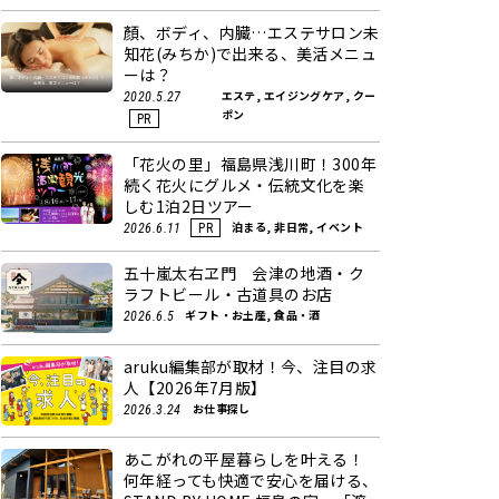
顏、ボディ、内臓…エステサロン未
知花(みちか)で出来る、美活メニュ
ーは？
エステ, エイジングケア, クー
2020.5.27
ポン
PR
「花火の里」福島県浅川町！300年
続く花火にグルメ・伝統文化を楽
しむ1泊2日ツアー
泊まる, 非日常, イベント
2026.6.11
PR
五十嵐太右ヱ門 会津の地酒・ク
ラフトビール・古道具のお店
ギフト・お土産, 食品・酒
2026.6.5
aruku編集部が取材！今、注目の求
人【2026年7月版】
お仕事探し
2026.3.24
あこがれの平屋暮らしを叶える！
何年経っても快適で安心を届ける、