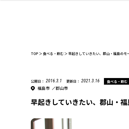
ファッション
開成山公園
お仕事探し
家づくり
カフェ
美容室
ネイルサロン
お金のこと
新築体験談
スイーツ
泊まる
雑貨
ウェディング
住宅イベン
かわいい
ラーメン
家族で
エステ
活
TOP
食べる・飲む
早起きしていきたい、郡山・福島のモ
2016.3.1
2021.3.16
公開日：
更新日：
食べる・飲む
福島市
郡山市
レジャー・スポー
非日常
イベントレポ
ツ施設
その他
幼稚園
パン
脱毛
アジア・エスニッ
温活・サウナ
教育
歯列矯正・審
ライフイベ
テイクアウ
ク
科
早起きしていきたい、郡山・福