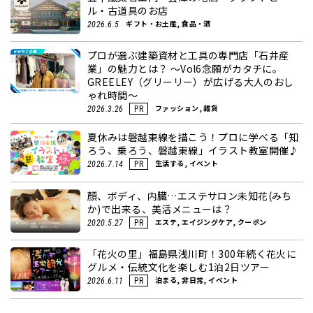
ル・古道具のお店
ギフト・お土産, 食品・酒
2026.6.5
プロが選ぶ建築資材と工具の専門店「石井産
業」の魅力とは？ ～Vol6念願がカタチに。
GREELEY（グリーリー）が広げる大人のおし
ゃれ時間～
ファッション, 雑貨
2026.3.26
PR
夏休みは磐越東線を描こう！プロに学べる「知
ろう、乗ろう、磐越東線」イラスト教室開催♪
生活する, イベント
2026.7.14
PR
顏、ボディ、内臓…エステサロン未知花(みち
か)で出来る、美活メニューは？
エステ, エイジングケア, クーポン
2020.5.27
PR
「花火の里」福島県浅川町！300年続く花火に
グルメ・伝統文化を楽しむ1泊2日ツアー
泊まる, 非日常, イベント
2026.6.11
PR