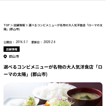
TOP
店舗情報
選べるコンビメニューが名物の大人気洋食店「ローマの太
陽」(郡山市)
2016.5.1
2020.2.6
公開日：
更新日：
ファッション
開成山公園
お仕事探し
家づくり
カフェ
美容室
ネイルサロン
お金のこと
新築体験談
スイーツ
泊まる
雑貨
ウェディング・婚
住宅イベント
かわいい
ラーメン
家族で
エステ
活
店舗情報
郡山市
選べるコンビメニューが名物の大人気洋食店「ロ
ーマの太陽」(郡山市)
スポーツ・アウト
リフォーム・リノ
デート・友達と
美容アイテム
お酒
エイジングケア
ギフト・お土産
自治体インフォ
ひとりで
洋食
アウトドア
メンズ
キッズ
その他
中華
ベーション
ドア
保険
病院・クリニック
ペット