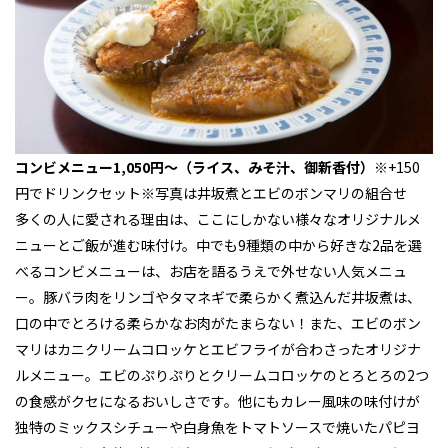
コンビメニュー1,050円～（ライス、みそ汁、御新香付）
※+150
円でドリンクセット※写真は井坂煮とエビのボンマリの組合せ
多くの人に愛される理由は、ここにしかない様々なオリジナルメ
ニューとご飯が進む味付け。中でも9種類の中から好きな2品を選
べるコンビメニューは、お店を語るうえで外せない人気メニュ
ー。豚バラ肉をリンゴやタマネギで柔らかく煮込んだ井坂煮は、
口の中でとろける柔らかなお肉がたまらない！また、エビのボン
マリはカニクリームコロッケとエビフライが合わさったオリジナ
ルメニュー。エビのぷりぷりとクリームコロッケのとろとろの2つ
の食感がクセになるおいしさです。他にもカレー風味の味付けが
独特のミックスシチューや白身魚をトマトソースで焼いたパピヨ