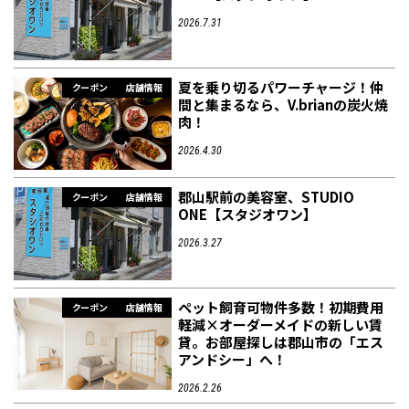
2026.7.31
夏を乗り切るパワーチャージ！仲
クーポン
店舗情報
間と集まるなら、V.brianの炭火焼
肉！
2026.4.30
郡山駅前の美容室、STUDIO
クーポン
店舗情報
ONE【スタジオワン】
2026.3.27
ペット飼育可物件多数！初期費用
クーポン
店舗情報
軽減×オーダーメイドの新しい賃
貸。お部屋探しは郡山市の「エス
アンドシー」へ！
2026.2.26