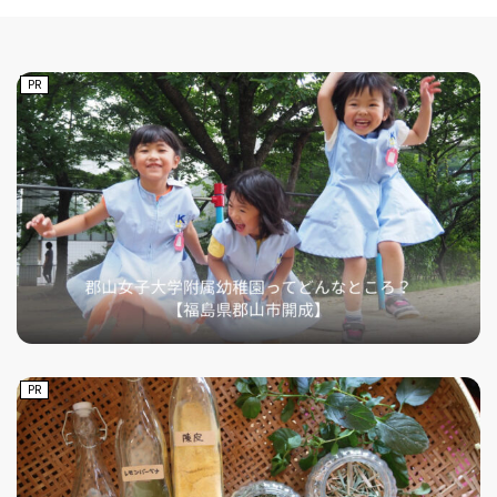
PR
PR