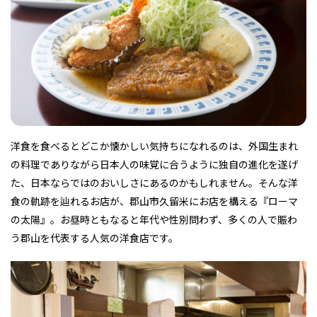
フィットネス・や
和食
温泉
鍼灸・整体・リラ
わんぱく
体験
福島ローカルグル
まつ毛サロン
名所
趣味・スキルアッ
インテリア
せたい
保育園・こども園
クゼーション
食品・酒
子どもの習い事・
生活を彩るモノ
メ
プ
塾
洋食を食べるとどこか懐かしい気持ちになれるのは、外国生まれ
の料理でありながら日本人の味覚に合うように独自の進化を遂げ
レジャー・スポー
非日常
イベントレポート
ツ施設
その他
パン
脱毛
アジア・エスニッ
温活・サウナ
歯列矯正・審美歯
テイクアウト
た、日本ならではのおいしさにあるのかもしれません。そんな洋
幼稚園
教育
ク
ライフイベント
科
食の軌跡を辿れるお店が、郡山市久留米にお店を構える『ローマ
の太陽』。お昼時ともなると年代や性別問わず、多くの人で賑わ
う郡山を代表する人気の洋食店です。
その他
ランチ
その他
その他
その他