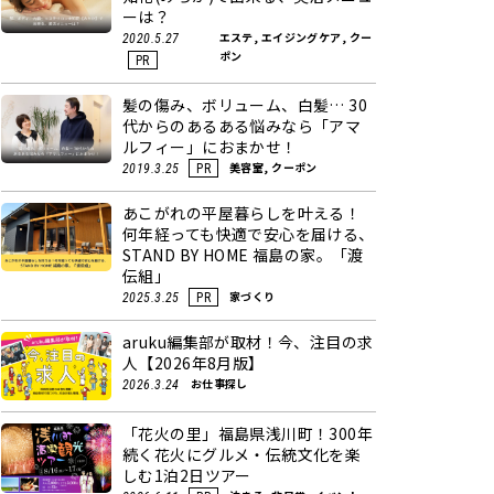
ーは？
エステ, エイジングケア, クー
2020.5.27
ポン
PR
髪の傷み、ボリューム、白髪… 30
代からのあるある悩みなら「アマ
ルフィー」におまかせ！
美容室, クーポン
2019.3.25
PR
あこがれの平屋暮らしを叶える！
何年経っても快適で安心を届ける、
STAND BY HOME 福島の家。「渡
伝組」
家づくり
2025.3.25
PR
aruku編集部が取材！今、注目の求
人【2026年8月版】
お仕事探し
2026.3.24
「花火の里」福島県浅川町！300年
続く花火にグルメ・伝統文化を楽
しむ1泊2日ツアー