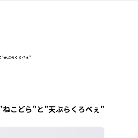
・婚
ト
スポーツ・アウト
リフォーム・リノ
デート・友達と
美容アイテム
お酒
保険
病院・クリニック
エイジングケア
ギフト・お土産
自治体インフォ
ひとりで
洋食
アウトドア
メンズ
キッズ
ペット
その他
中華
フィット
趣味・ス
イン
和
温
ベーション
ドア
せ
と”天ぷらくろべぇ”
ート
その他
美歯
ント
ト
ランチ
その他
その他
その他
ねこどら”と”天ぷらくろべぇ”