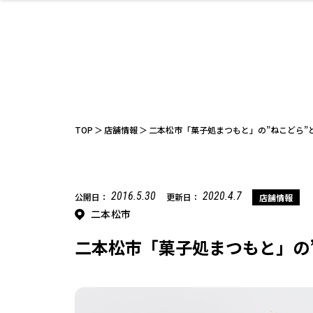
ファッション
開成山公園
お仕事探し
家づくり
カフェ
美容室
ネイルサロン
お金のこと
新築体験談
スイーツ
泊まる
雑貨
ウェディング
住宅イベン
かわいい
ラーメン
家族で
エステ
活
TOP
店舗情報
二本松市「菓子処まつもと」の”ねこどら”
2016.5.30
2020.4.7
公開日：
更新日：
店舗情報
二本松市
レジャー・スポー
非日常
イベントレポ
ツ施設
その他
幼稚園
パン
脱毛
アジア・エスニッ
温活・サウナ
教育
歯列矯正・審
ライフイベ
テイクアウ
ク
科
二本松市「菓子処まつもと」の”