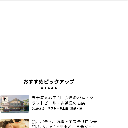
ネス・や
キルアッ
テリア
食
泉
鍼灸・整体・リラ
保育園・こども園
わんぱく
食品・酒
体験
福島ローカルグル
子どもの習い事・
生活を彩るモノ
まつ毛サロン
名所
たい
プ
クゼーション
メ
塾
おすすめピックアップ
五十嵐太右ヱ門 会津の地酒・ク
ラフトビール・古道具のお店
ギフト・お土産, 食品・酒
2026.6.5
顏、ボディ、内臓…エステサロン未
知花(みちか)で出来る、美活メニュ