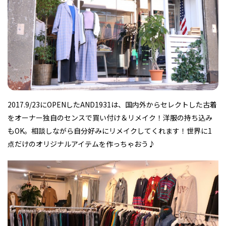
フィットネス・や
和食
温泉
鍼灸・整体・リラ
わんぱく
体験
福島ローカルグル
まつ毛サロン
名所
趣味・スキルアッ
インテリア
せたい
保育園・こども園
クゼーション
食品・酒
子どもの習い事・
生活を彩るモノ
メ
プ
塾
2017.9/23にOPENしたAND1931は、国内外からセレクトした古着
をオーナー独自のセンスで買い付け＆リメイク！洋服の持ち込み
レジャー・スポー
非日常
イベントレポート
ツ施設
その他
パン
脱毛
アジア・エスニッ
温活・サウナ
歯列矯正・審美歯
テイクアウト
もOK。相談しながら自分好みにリメイクしてくれます！世界に1
幼稚園
教育
ク
ライフイベント
科
点だけのオリジナルアイテムを作っちゃおう♪
その他
ランチ
その他
その他
その他