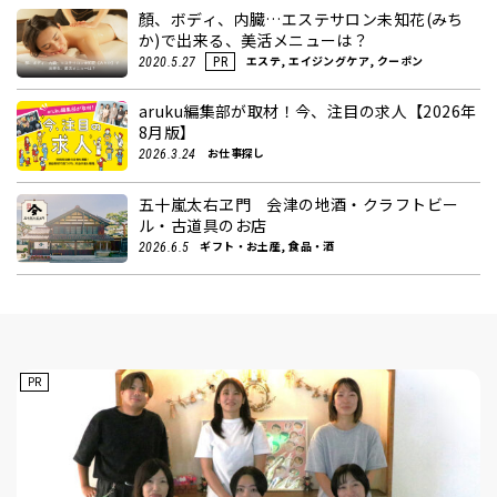
顏、ボディ、内臓…エステサロン未知花(みち
か)で出来る、美活メニューは？
エステ, エイジングケア, クーポン
2020.5.27
PR
aruku編集部が取材！今、注目の求人【2026年
8月版】
お仕事探し
2026.3.24
五十嵐太右ヱ門 会津の地酒・クラフトビー
ル・古道具のお店
ギフト・お土産, 食品・酒
2026.6.5
PR