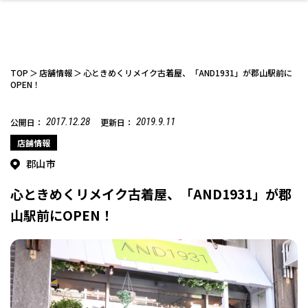
TOP
店舗情報
心ときめくリメイク古着屋、「AND1931」が郡山駅前に
OPEN！
2017.12.28
2019.9.11
公開日：
更新日：
ファッション
開成山公園
お仕事探し
家づくり
カフェ
美容室
ネイルサロン
お金のこと
新築体験談
スイーツ
泊まる
雑貨
ウェディング・婚
住宅イベント
かわいい
ラーメン
家族で
エステ
活
店舗情報
郡山市
心ときめくリメイク古着屋、「AND1931」が郡
山駅前にOPEN！
スポーツ・アウト
リフォーム・リノ
デート・友達と
美容アイテム
お酒
エイジングケア
ギフト・お土産
自治体インフォ
ひとりで
洋食
アウトドア
メンズ
キッズ
その他
中華
ベーション
ドア
保険
病院・クリニック
ペット