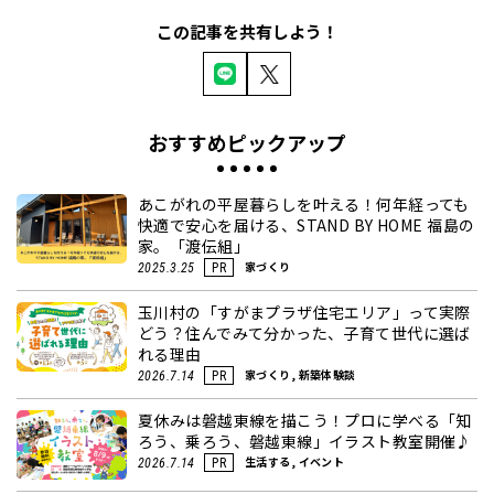
この記事を共有しよう！
おすすめピックアップ
あこがれの平屋暮らしを叶える！何年経っても
快適で安心を届ける、STAND BY HOME 福島の
家。「渡伝組」
家づくり
2025.3.25
PR
玉川村の「すがまプラザ住宅エリア」って実際
どう？住んでみて分かった、子育て世代に選ば
れる理由
家づくり, 新築体験談
2026.7.14
PR
夏休みは磐越東線を描こう！プロに学べる「知
ろう、乗ろう、磐越東線」イラスト教室開催♪
生活する, イベント
2026.7.14
PR