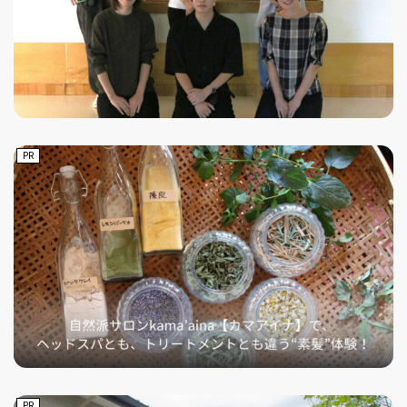
PR
PR