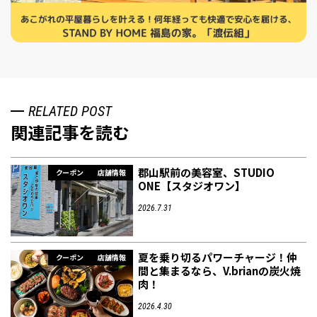
RELATED POST
関連記事を読む
郡山駅前の美容室、STUDIO
クーポン
店舗情報
ONE【スタジオワン】
2026.7.31
夏を乗り切るパワーチャージ！仲
クーポン
店舗情報
間と集まるなら、V.brianの炭火焼
肉！
2026.4.30