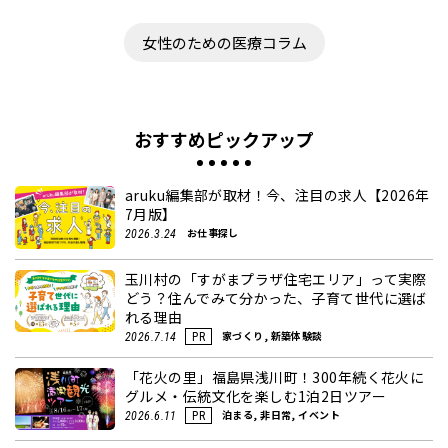
女性のための医療コラム
おすすめピックアップ
aruku編集部が取材！今、注目の求人【2026年
7月版】
お仕事探し
2026.3.24
玉川村の「すがまプラザ住宅エリア」って実際
どう？住んでみて分かった、子育て世代に選ば
れる理由
家づくり, 新築体験談
2026.7.14
PR
「花火の里」福島県浅川町！300年続く花火に
グルメ・伝統文化を楽しむ1泊2日ツアー
泊まる, 非日常, イベント
2026.6.11
PR