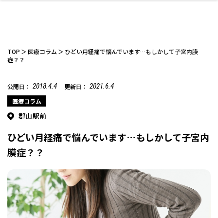
TOP
医療コラム
ひどい月経痛で悩んでいます…もしかして子宮内膜
症？？
2018.4.4
2021.6.4
公開日：
更新日：
ファッション
開成山公園
お仕事探し
家づくり
カフェ
美容室
ネイルサロン
お金のこと
新築体験談
スイーツ
泊まる
雑貨
ウェディング・婚
住宅イベント
かわいい
ラーメン
家族で
エステ
活
医療コラム
郡山駅前
ひどい月経痛で悩んでいます…もしかして子宮内
膜症？？
スポーツ・アウト
リフォーム・リノ
デート・友達と
美容アイテム
お酒
エイジングケア
ギフト・お土産
自治体インフォ
ひとりで
洋食
アウトドア
メンズ
キッズ
その他
中華
ベーション
ドア
保険
病院・クリニック
ペット