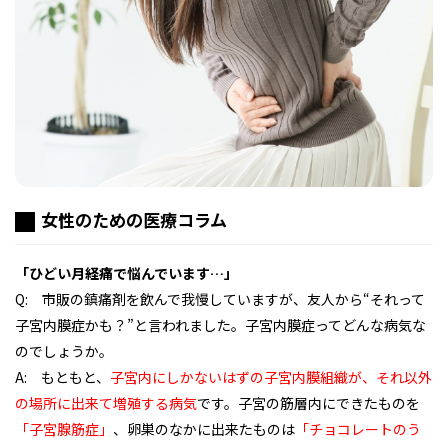
フィットネス・や
和食
温泉
鍼灸・整体・リラ
わんぱく
体験
福島ローカルグル
まつ毛サロン
名所
趣味・スキルアッ
インテリア
せたい
保育園・こども園
クゼーション
食品・酒
子どもの習い事・
生活を彩るモノ
メ
プ
塾
女性のための医療コラム
レジャー・スポー
非日常
イベントレポート
ツ施設
その他
パン
脱毛
アジア・エスニッ
温活・サウナ
歯列矯正・審美歯
テイクアウト
幼稚園
教育
ク
ライフイベント
科
「ひどい月経痛で悩んでいます…」
Q: 市販の鎮痛剤を飲んで我慢していますが、友人から“それって
子宮内膜症かも？”と言われました。子宮内膜症ってどんな病気な
のでしょうか。
A: もともと、
子宮内にしかないはずの子宮内膜組織が、それ以外
の場所に出来て増殖する病気
です。子宮の筋層内にできたものを
その他
「子宮腺筋症」
、卵巣のなかに出来たものは
「チョコレートのう
ランチ
その他
その他
その他