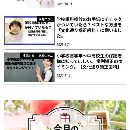
2023.10.31
学校歯科検診のお手紙にチェック
医療コラム
がついていたら？ベストな方法を
「文化通り矯正歯科」に伺いまし
た。
2023.6.7
小学校高学年〜中高校生の保護者
生活する
医療コラム
様に知ってほしい。 歯列矯正のタ
イミング。【文化通り矯正歯科】
2022.11.1