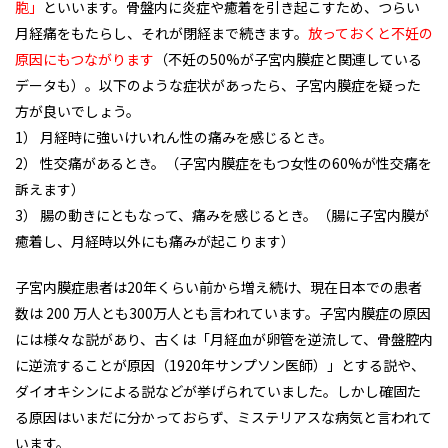
胞」
といいます。骨盤内に炎症や癒着を引き起こすため、つらい
月経痛をもたらし、それが閉経まで続きます。
放っておくと不妊の
原因にもつながります
（不妊の50%が子宮内膜症と関連している
データも）。以下のような症状があったら、子宮内膜症を疑った
方が良いでしょう。
1） 月経時に強いけいれん性の痛みを感じるとき。
2） 性交痛があるとき。（子宮内膜症をもつ女性の60%が性交痛を
訴えます）
3） 腸の動きにともなって、痛みを感じるとき。（腸に子宮内膜が
癒着し、月経時以外にも痛みが起こります）
子宮内膜症患者は20年くらい前から増え続け、現在日本での患者
数は 200 万人とも300万人とも言われています。子宮内膜症の原因
には様々な説があり、古くは「月経血が卵管を逆流して、骨盤腔内
に逆流することが原因（1920年サンプソン医師）」とする説や、
ダイオキシンによる説などが挙げられていました。しかし確固た
る原因はいまだに分かっておらず、ミステリアスな病気と言われて
います。