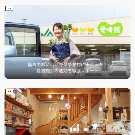
PR
PR