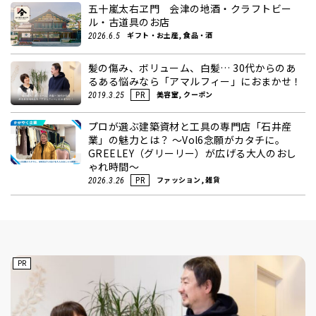
五十嵐太右ヱ門 会津の地酒・クラフトビー
ル・古道具のお店
ギフト・お土産, 食品・酒
2026.6.5
髪の傷み、ボリューム、白髪… 30代からのあ
るある悩みなら「アマルフィー」におまかせ！
美容室, クーポン
2019.3.25
PR
プロが選ぶ建築資材と工具の専門店「石井産
業」の魅力とは？ ～Vol6念願がカタチに。
GREELEY（グリーリー）が広げる大人のおし
ゃれ時間～
ファッション, 雑貨
2026.3.26
PR
PR