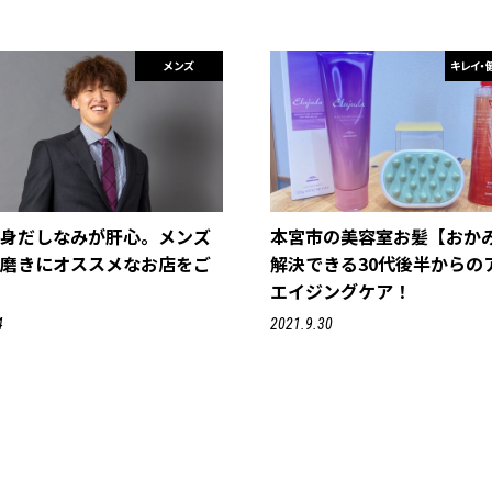
メンズ
キレイ・
も身だしなみが肝心。メンズ
本宮市の美容室お髪【おか
分磨きにオススメなお店をご
解決できる30代後半からの
♪
エイジングケア！
4
2021.9.30