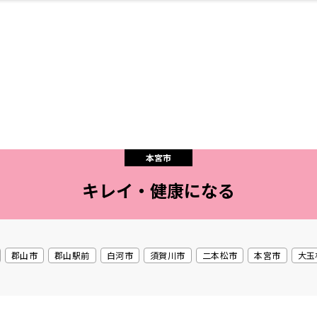
・婚
ト
スポーツ・アウト
リフォーム・リノ
デート・友達と
美容アイテム
お酒
保険
病院・クリニック
エイジングケア
ギフト・お土産
自治体インフォ
ひとりで
洋食
アウトドア
メンズ
キッズ
ペット
その他
中華
フィット
趣味・ス
イン
和
温
ベーション
ドア
せ
本宮市
キレイ・健康になる
ート
その他
美歯
ント
ト
ランチ
その他
その他
その他
郡山市
郡山駅前
白河市
須賀川市
二本松市
本宮市
大玉