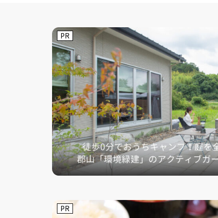
PR
PR