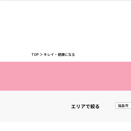
ファッション
開成山公園
お仕事探し
家づくり
カフェ
美容室
ネイルサロン
お金のこと
新築体験談
スイーツ
泊まる
雑貨
ウェディング
住宅イベン
かわいい
ラーメン
家族で
エステ
活
TOP
キレイ・健康になる
レジャー・スポー
非日常
イベントレポ
ツ施設
その他
幼稚園
パン
脱毛
アジア・エスニッ
温活・サウナ
教育
歯列矯正・審
ライフイベ
テイクアウ
ク
科
エリアで絞る
福島市