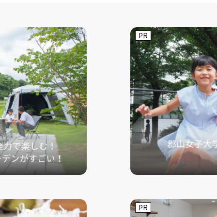
PR
PR