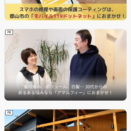
PR
PR