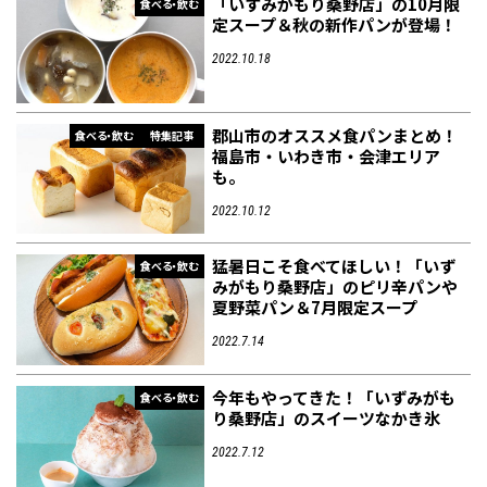
「いずみがもり桑野店」の10月限
食べる・飲む
定スープ＆秋の新作パンが登場！
2022.10.18
郡山市のオススメ食パンまとめ！
食べる・飲む
特集記事
福島市・いわき市・会津エリア
も。
2022.10.12
猛暑日こそ食べてほしい！「いず
食べる・飲む
みがもり桑野店」のピリ辛パンや
夏野菜パン＆7月限定スープ
2022.7.14
今年もやってきた！「いずみがも
食べる・飲む
り桑野店」のスイーツなかき氷
2022.7.12