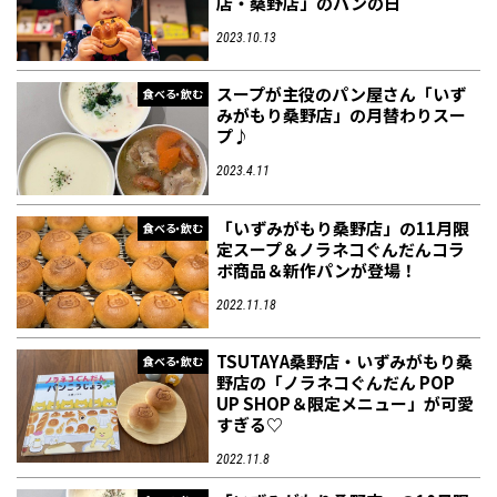
店・桑野店」のパンの日
2023.10.13
フィットネス・や
和食
温泉
鍼灸・整体・リラ
わんぱく
体験
福島ローカルグル
まつ毛サロン
名所
スープが主役のパン屋さん「いず
趣味・スキルアッ
インテリア
せたい
保育園・こども園
クゼーション
食品・酒
子どもの習い事・
生活を彩るモノ
メ
食べる・飲む
プ
塾
みがもり桑野店」の月替わりスー
プ♪
2023.4.11
「いずみがもり桑野店」の11月限
食べる・飲む
定スープ＆ノラネコぐんだんコラ
レジャー・スポー
非日常
イベントレポート
ボ商品＆新作パンが登場！
ツ施設
その他
パン
脱毛
アジア・エスニッ
温活・サウナ
歯列矯正・審美歯
テイクアウト
幼稚園
教育
ク
ライフイベント
科
2022.11.18
TSUTAYA桑野店・いずみがもり桑
食べる・飲む
野店の「ノラネコぐんだん POP
UP SHOP＆限定メニュー」が可愛
すぎる♡
2022.11.8
その他
ランチ
その他
その他
その他