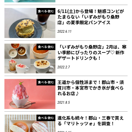
6/11(土)から登場！魅惑コンビが
食べる・飲む
たまらない「いずみがもり桑野
店」の夏季限定パンアイス
2022.6.11
「いずみがもり桑野店」2月は、寒
食べる・飲む
い季節にぴったりのスープ♡ 新作
デザートドリンクも！
2022.2.7
王道から個性派まで！郡山市・須
食べる・飲む
賀川市・本宮市でかき氷が食べら
れるお店♪
2021.8.5
進化系も続々！郡山・三春で買え
食べる・飲む
る「マリトッツォ」を調査！