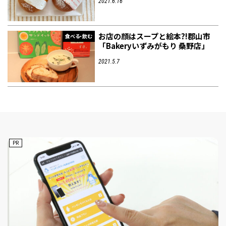
2021.6.16
お店の顔はスープと絵本?!郡山市
食べる・飲む
「Bakeryいずみがもり 桑野店」
2021.5.7
PR