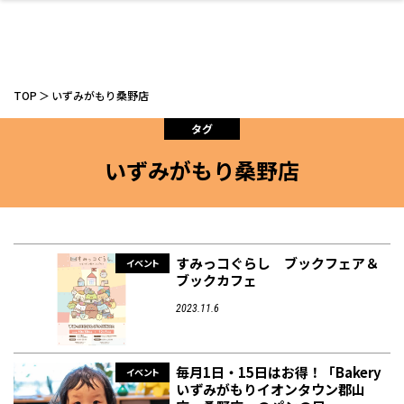
TOP
いずみがもり桑野店
タグ
いずみがもり桑野店
ファッション
開成山公園
お仕事探し
家づくり
カフェ
美容室
ネイルサロン
お金のこと
新築体験談
スイーツ
泊まる
雑貨
ウェディング・婚
住宅イベント
かわいい
ラーメン
家族で
エステ
活
すみっコぐらし ブックフェア＆
イベント
ブックカフェ
2023.11.6
スポーツ・アウト
リフォーム・リノ
デート・友達と
美容アイテム
お酒
エイジングケア
ギフト・お土産
自治体インフォ
ひとりで
洋食
アウトドア
メンズ
キッズ
その他
中華
ベーション
ドア
保険
病院・クリニック
ペット
毎月1日・15日はお得！「Bakery
イベント
いずみがもりイオンタウン郡山