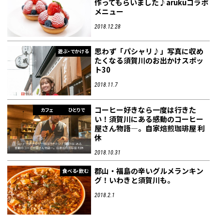
作ってもらいました♪arukuコラボ
メニュー
2018.12.28
思わず「パシャリ♪」写真に収め
遊ぶ・でかける
たくなる須賀川のお出かけスポッ
ト30
2018.11.7
コーヒー好きなら一度は行きた
カフェ
ひとりで
い！須賀川にある感動のコーヒー
屋さん物語―。自家焙煎珈琲屋 利
休
2018.10.31
郡山・福島の辛いグルメランキン
食べる・飲む
グ！いわきと須賀川も。
2018.2.1