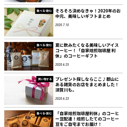
そろそろ決めなきゃ！2020年のお
食べる・飲む
中元、美味しいギフトまとめ
2020.7.10
夏に飲みたくなる美味しいアイス
食べる・飲む
コーヒー！「自家焙煎珈琲屋 利
休」のコーヒーギフト
2020.6.25
プレゼント探しならここ♪郡山に
買い物する
ある雑貨のお店をまとめました！
須賀川も。
2020.6.23
「自家焙煎珈琲屋利休」のコーヒ
食べる・飲む
ー豆配達！焙煎したてのコーヒー
豆をご自宅までお届け！