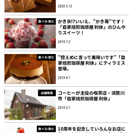
2020.5.13
かき氷!?いいえ、”かき苺”です！
食べる・飲む
「自家焙煎珈琲屋 利休」のひんや
りスイーツ！
2019.7.2
”控えめに言って美味いです”「自
食べる・飲む
家焙煎珈琲屋 利休」にティラミス
登場。
2019.4.1
コーヒーが主役の喫茶店・須賀川
店舗情報
市「自家焙煎珈琲屋 利休」
2019.3.1
10周年を記念していろんなお店に
食べる・飲む