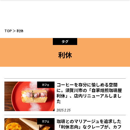
TOP
利休
タグ
利休
ファッション
開成山公園
お仕事探し
家づくり
カフェ
美容室
ネイルサロン
お金のこと
新築体験談
スイーツ
泊まる
雑貨
ウェディング・婚
住宅イベント
かわいい
ラーメン
家族で
エステ
活
コーヒーを存分に愉しめる空間
カフェ
に。須賀川市の「自家焙煎珈琲屋
利休」、店内リニューアルしまし
た
スポーツ・アウト
リフォーム・リノ
デート・友達と
美容アイテム
お酒
エイジングケア
ギフト・お土産
自治体インフォ
ひとりで
洋食
アウトドア
メンズ
キッズ
その他
中華
ベーション
ドア
保険
病院・クリニック
ペット
2025.2.25
珈琲とのマリアージュを追求した
カフェ
「利休志向」なクレープが、カフ