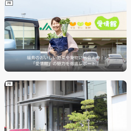
PR
PR