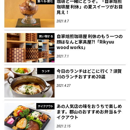
珈琲と一緒にどうぞ。「自家焙煎
食べる・飲む
珈琲屋 利休」の夏スイーツがお目
見え！
2021.8.7
自家焙煎珈琲屋 利休のもう一つの
買い物する
顔はなんと家具屋?!「Rikyuu
wood works」
2021.7.1
今日のランチはどこに行く？須賀
ランチ
川のランチおすすめ20選
2021.4.27
あの人気店の味をおうちで楽しめ
テイクアウト
ます。郡山のおすすめお弁当＆テ
イクアウト
2021.2.15