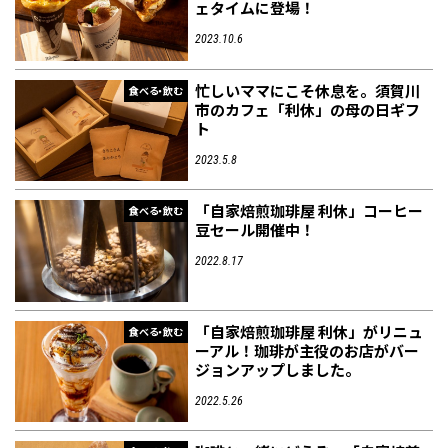
ェタイムに登場！
2023.10.6
フィットネス・や
和食
温泉
鍼灸・整体・リラ
わんぱく
体験
福島ローカルグル
まつ毛サロン
名所
趣味・スキルアッ
インテリア
せたい
保育園・こども園
クゼーション
食品・酒
子どもの習い事・
生活を彩るモノ
メ
忙しいママにこそ休息を。須賀川
食べる・飲む
プ
塾
市のカフェ「利休」の母の日ギフ
ト
2023.5.8
「自家焙煎珈琲屋 利休」コーヒー
食べる・飲む
豆セール開催中！
レジャー・スポー
非日常
イベントレポート
ツ施設
その他
パン
脱毛
アジア・エスニッ
温活・サウナ
歯列矯正・審美歯
テイクアウト
2022.8.17
幼稚園
教育
ク
ライフイベント
科
「自家焙煎珈琲屋 利休」がリニュ
食べる・飲む
ーアル！珈琲が主役のお店がバー
ジョンアップしました。
2022.5.26
その他
ランチ
その他
その他
その他