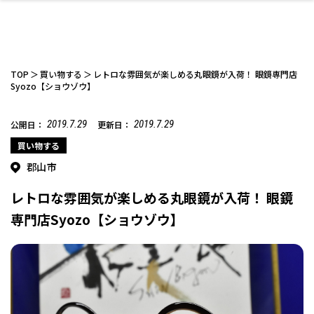
TOP
買い物する
レトロな雰囲気が楽しめる丸眼鏡が入荷！ 眼鏡専門店
Syozo【ショウゾウ】
2019.7.29
2019.7.29
公開日：
更新日：
ファッション
開成山公園
お仕事探し
家づくり
カフェ
美容室
ネイルサロン
お金のこと
新築体験談
スイーツ
泊まる
雑貨
ウェディング・婚
住宅イベント
かわいい
ラーメン
家族で
エステ
活
買い物する
郡山市
レトロな雰囲気が楽しめる丸眼鏡が入荷！ 眼鏡
専門店Syozo【ショウゾウ】
スポーツ・アウト
リフォーム・リノ
デート・友達と
美容アイテム
お酒
エイジングケア
ギフト・お土産
自治体インフォ
ひとりで
洋食
アウトドア
メンズ
キッズ
その他
中華
ベーション
ドア
保険
病院・クリニック
ペット