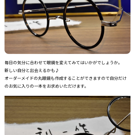
フィットネス・や
和食
温泉
鍼灸・整体・リラ
わんぱく
体験
福島ローカルグル
まつ毛サロン
名所
趣味・スキルアッ
インテリア
せたい
保育園・こども園
クゼーション
食品・酒
子どもの習い事・
生活を彩るモノ
メ
プ
塾
毎日の気分に合わせて眼鏡を変えてみてはいかがでしょうか。
新しい自分と出会えるかも♪
レジャー・スポー
非日常
イベントレポート
ツ施設
その他
パン
脱毛
アジア・エスニッ
温活・サウナ
歯列矯正・審美歯
テイクアウト
オーダーメイドの丸眼鏡も作成することができますので自分だけ
幼稚園
教育
ク
ライフイベント
科
のお気に入りの一本をお求めいただけます。
その他
ランチ
その他
その他
その他