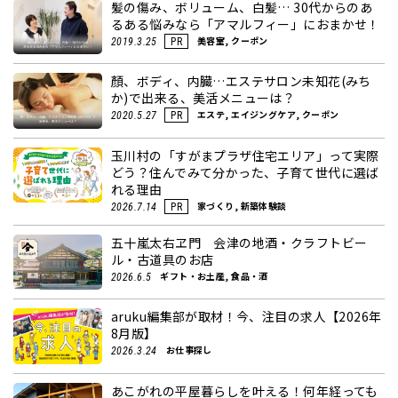
髪の傷み、ボリューム、白髪… 30代からのあ
るある悩みなら「アマルフィー」におまかせ！
美容室, クーポン
2019.3.25
PR
顏、ボディ、内臓…エステサロン未知花(みち
か)で出来る、美活メニューは？
エステ, エイジングケア, クーポン
2020.5.27
PR
玉川村の「すがまプラザ住宅エリア」って実際
どう？住んでみて分かった、子育て世代に選ば
れる理由
家づくり, 新築体験談
2026.7.14
PR
五十嵐太右ヱ門 会津の地酒・クラフトビー
ル・古道具のお店
ギフト・お土産, 食品・酒
2026.6.5
aruku編集部が取材！今、注目の求人【2026年
8月版】
お仕事探し
2026.3.24
あこがれの平屋暮らしを叶える！何年経っても