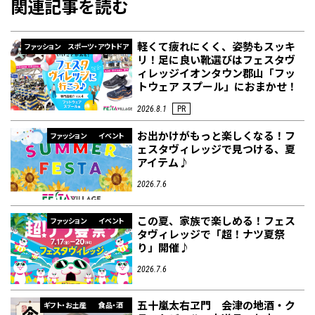
関連記事を読む
軽くて疲れにくく、姿勢もスッキ
ファッション
スポーツ・アウトドア
リ！足に良い靴選びはフェスタヴ
ィレッジイオンタウン郡山「フッ
トウェア スプール」におまかせ！
2026.8.1
PR
お出かけがもっと楽しくなる！フ
ファッション
イベント
ェスタヴィレッジで見つける、夏
アイテム♪
2026.7.6
この夏、家族で楽しめる！フェス
ファッション
イベント
タヴィレッジで「超！ナツ夏祭
り」開催♪
2026.7.6
五十嵐太右ヱ門 会津の地酒・ク
ギフト・お土産
食品・酒