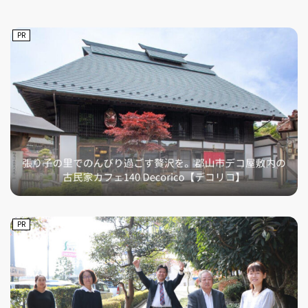
PR
PR