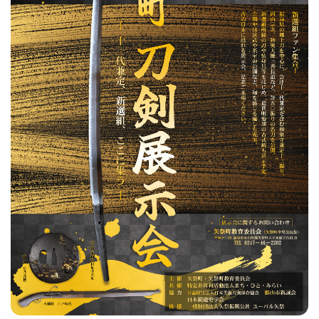
フィットネス・や
和食
温泉
鍼灸・整体・リラ
わんぱく
体験
福島ローカルグル
まつ毛サロン
名所
趣味・スキルアッ
インテリア
せたい
保育園・こども園
クゼーション
食品・酒
子どもの習い事・
生活を彩るモノ
メ
プ
塾
レジャー・スポー
非日常
イベントレポート
ツ施設
その他
パン
脱毛
アジア・エスニッ
温活・サウナ
歯列矯正・審美歯
テイクアウト
幼稚園
教育
ク
ライフイベント
科
その他
ランチ
その他
その他
その他