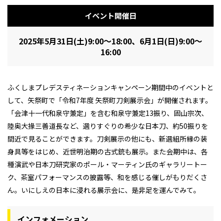
イベント開催日
2025年5月31日(土)9:00～18:00、6月1日(日)9:00～
16:00
ふくしまプレデスティネーションキャンペーン期間中のイベントと
して、矢祭町で「令和7年度 矢祭町刀剣展示会」が開催されます。
「会津十一代和泉守兼定」を含む和泉守兼定13振り、固山宗次、
陸奥大掾三善道長など、選りすぐりの希少な日本刀、約50振りを
間近で見ることができます。刀剣展示の他にも、新選組所縁の装
身具等をはじめ、近世明治期の古式銃も展示。また会期中は、各
種演武や日本刀研究家のポール・マーティン氏のギャラリートー
ク、茶室パフォーマンスの披露等、和を感じる催しがもりだくさ
ん。いにしえの日本に浸れる展示会に、是非足を運んでみて。
インフォメーション