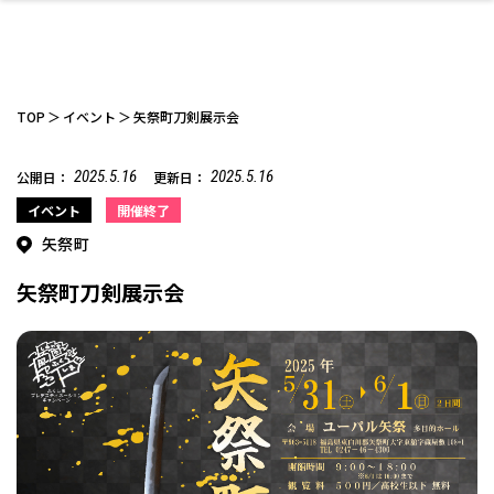
TOP
イベント
矢祭町刀剣展示会
2025.5.16
2025.5.16
公開日：
更新日：
ファッション
開成山公園
お仕事探し
家づくり
カフェ
美容室
ネイルサロン
お金のこと
新築体験談
スイーツ
泊まる
雑貨
ウェディング・婚
住宅イベント
かわいい
ラーメン
家族で
エステ
イベント
開催終了
活
矢祭町
矢祭町刀剣展示会
スポーツ・アウト
リフォーム・リノ
デート・友達と
美容アイテム
お酒
エイジングケア
ギフト・お土産
自治体インフォ
ひとりで
洋食
アウトドア
メンズ
キッズ
その他
中華
ベーション
ドア
保険
病院・クリニック
ペット