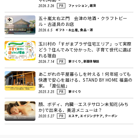
ファッション, 雑貨
2026.3.26
PR
五十嵐太右ヱ門 会津の地酒・クラフトビー
ル・古道具のお店
ギフト・お土産, 食品・酒
2026.6.5
玉川村の「すがまプラザ住宅エリア」って実際
どう？住んでみて分かった、子育て世代に選ば
れる理由
家づくり, 新築体験談
2026.7.14
PR
あこがれの平屋暮らしを叶える！何年経っても
快適で安心を届ける、STAND BY HOME 福島の
家。「渡伝組」
家づくり
2025.3.25
PR
顏、ボディ、内臓…エステサロン未知花(みち
か)で出来る、美活メニューは？
エステ, エイジングケア, クーポン
2020.5.27
PR