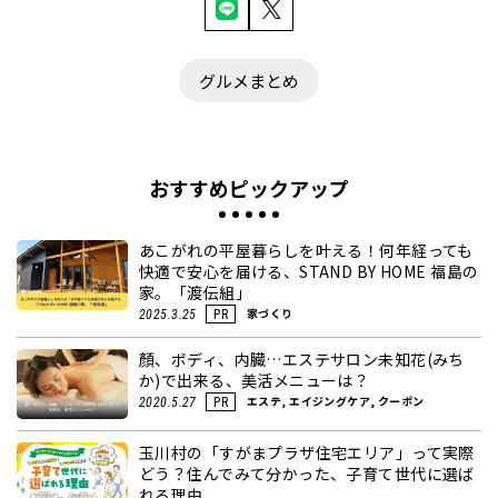
グルメまとめ
おすすめピックアップ
あこがれの平屋暮らしを叶える！何年経っても
快適で安心を届ける、STAND BY HOME 福島の
家。「渡伝組」
家づくり
2025.3.25
PR
顏、ボディ、内臓…エステサロン未知花(みち
か)で出来る、美活メニューは？
エステ, エイジングケア, クーポン
2020.5.27
PR
玉川村の「すがまプラザ住宅エリア」って実際
どう？住んでみて分かった、子育て世代に選ば
れる理由