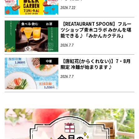
2026.7.22
【REATAURANT SPOON】フルー
食べる・飲む
お酒
ツショップ青木コラボ みかんを堪
能できる♪「みかんカクテル」
2026.7.7
【唐紅花(からくれない)】7・8月
中華
限定 冷麺が始まります♪
2026.7.7