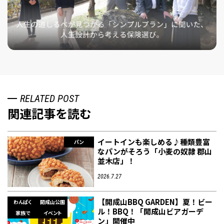
RELATED POST
関連記事を読む
イートインも楽しめる♪種類豊富
パン
なパンがそろう「小麦の奴隷 郡山
並木店」！
2026.7.27
【開成山BBQ GARDEN】夏！ビー
わんぱく
開成山公園
ル！BBQ！「開成山ビアガーデ
家族で
イベント
ン」開催中