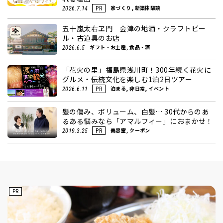
家づくり, 新築体験談
2026.7.14
PR
五十嵐太右ヱ門 会津の地酒・クラフトビー
ル・古道具のお店
ギフト・お土産, 食品・酒
2026.6.5
「花火の里」福島県浅川町！300年続く花火に
グルメ・伝統文化を楽しむ1泊2日ツアー
泊まる, 非日常, イベント
2026.6.11
PR
髪の傷み、ボリューム、白髪… 30代からのあ
るある悩みなら「アマルフィー」におまかせ！
美容室, クーポン
2019.3.25
PR
PR