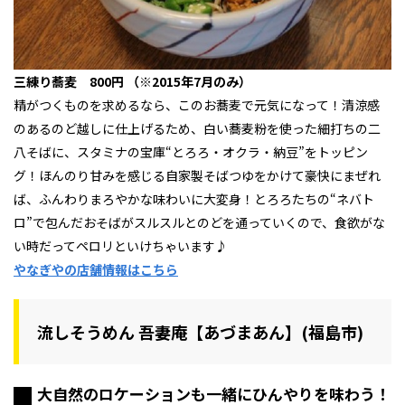
三練り蕎麦 800円 （※2015年7月のみ）
精がつくものを求めるなら、このお蕎麦で元気になって！清涼感
のあるのど越しに仕上げるため、白い蕎麦粉を使った細打ちの二
八そばに、スタミナの宝庫“とろろ・オクラ・納豆”をトッピン
グ！ほんのり甘みを感じる自家製そばつゆをかけて豪快にまぜれ
ば、ふんわりまろやかな味わいに大変身！とろろたちの“ネバト
ロ”で包んだおそばがスルスルとのどを通っていくので、食欲がな
い時だってペロリといけちゃいます♪
やなぎやの店舗情報はこちら
流しそうめん 吾妻庵【あづまあん】(福島市)
大自然のロケーションも一緒にひんやりを味わう！