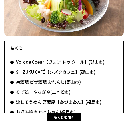
フィットネス・や
和食
温泉
鍼灸・整体・リラ
わんぱく
体験
福島ローカルグル
まつ毛サロン
名所
趣味・スキルアッ
インテリア
せたい
保育園・こども園
クゼーション
食品・酒
子どもの習い事・
生活を彩るモノ
メ
プ
塾
もくじ
Voix de Coeur【ヴォア ドゥ クール】(郡山市)
レジャー・スポー
非日常
イベントレポート
SHIZUKU CAFÉ【シズクカフェ】(郡山市)
ツ施設
その他
パン
脱毛
アジア・エスニッ
温活・サウナ
歯列矯正・審美歯
テイクアウト
幼稚園
教育
ク
ライフイベント
科
串酒場 ピザ酒場 おれんじ(郡山市)
そば処 やなぎや(二本松市)
流しそうめん 吾妻庵【あづまあん】(福島市)
お好み焼き かっちゃん(福島市)
もくじを開く
その他
Pasta alla PUTTANESCA【パスタ アラ プッタネス
ランチ
その他
その他
その他