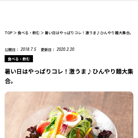
TOP
食べる・飲む
暑い日はやっぱりコレ！激うま♪ひんやり麺大集合。
2018.7.5
2020.2.20
公開日：
更新日：
ファッション
開成山公園
お仕事探し
家づくり
カフェ
美容室
ネイルサロン
お金のこと
新築体験談
スイーツ
泊まる
雑貨
ウェディング・婚
住宅イベント
かわいい
ラーメン
家族で
エステ
食べる・飲む
活
暑い日はやっぱりコレ！激うま♪ひんやり麺大集
合。
スポーツ・アウト
リフォーム・リノ
デート・友達と
美容アイテム
お酒
エイジングケア
ギフト・お土産
自治体インフォ
ひとりで
洋食
アウトドア
メンズ
キッズ
その他
中華
ベーション
ドア
保険
病院・クリニック
ペット