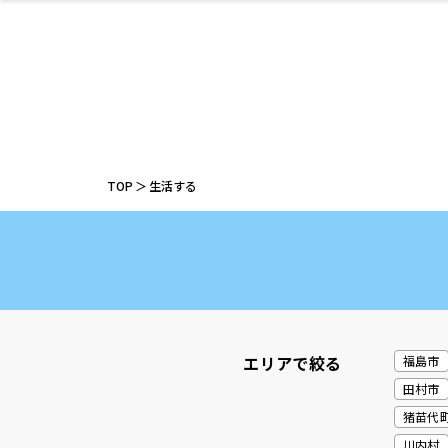
ファッション
開成山公園
お仕事探し
家づくり
カフェ
美容室
ネイルサロン
お金のこと
新築体験談
スイーツ
泊まる
雑貨
ウェディング
住宅イベン
かわいい
ラーメン
家族で
エステ
活
TOP
生活する
レジャー・スポー
非日常
イベントレポ
ツ施設
その他
幼稚園
パン
脱毛
アジア・エスニッ
温活・サウナ
教育
歯列矯正・審
ライフイベ
テイクアウ
ク
科
エリアで絞る
福島市
田村市
猪苗代
川内村