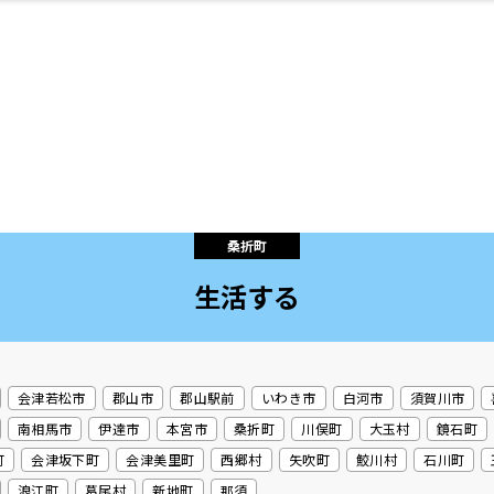
・婚
ト
スポーツ・アウト
リフォーム・リノ
デート・友達と
美容アイテム
お酒
保険
病院・クリニック
エイジングケア
ギフト・お土産
自治体インフォ
ひとりで
洋食
アウトドア
メンズ
キッズ
ペット
その他
中華
フィット
趣味・ス
イン
和
温
ベーション
ドア
せ
桑折町
生活する
ート
その他
美歯
ント
ト
ランチ
その他
その他
その他
会津若松市
郡山市
郡山駅前
いわき市
白河市
須賀川市
南相馬市
伊達市
本宮市
桑折町
川俣町
大玉村
鏡石町
町
会津坂下町
会津美里町
西郷村
矢吹町
鮫川村
石川町
浪江町
葛尾村
新地町
那須