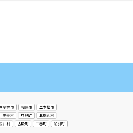
ネス・や
キルアッ
テリア
食
泉
鍼灸・整体・リラ
保育園・こども園
わんぱく
食品・酒
体験
福島ローカルグル
子どもの習い事・
生活を彩るモノ
まつ毛サロン
名所
たい
プ
クゼーション
メ
塾
喜多方市
相馬市
二本松市
天栄村
只見町
北塩原村
玉川村
古殿町
三春町
船引町