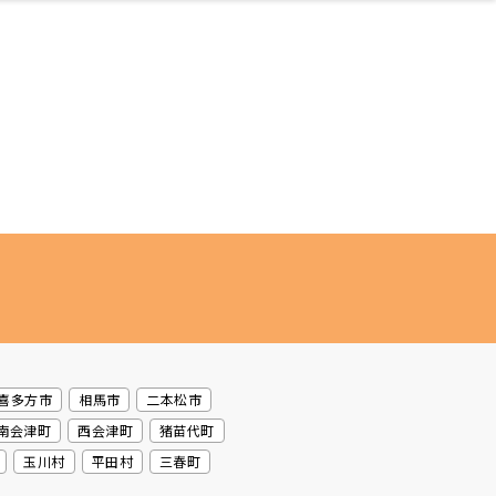
ネス・や
キルアッ
テリア
食
泉
鍼灸・整体・リラ
保育園・こども園
わんぱく
食品・酒
体験
福島ローカルグル
子どもの習い事・
生活を彩るモノ
まつ毛サロン
名所
たい
プ
クゼーション
メ
塾
喜多方市
相馬市
二本松市
南会津町
西会津町
猪苗代町
玉川村
平田村
三春町