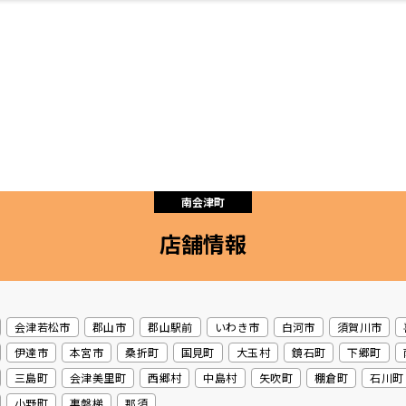
・婚
ト
スポーツ・アウト
リフォーム・リノ
デート・友達と
美容アイテム
お酒
保険
病院・クリニック
エイジングケア
ギフト・お土産
自治体インフォ
ひとりで
洋食
アウトドア
メンズ
キッズ
ペット
その他
中華
フィット
趣味・ス
イン
和
温
ベーション
ドア
せ
南会津町
店舗情報
ート
その他
美歯
ント
ト
ランチ
その他
その他
その他
会津若松市
郡山市
郡山駅前
いわき市
白河市
須賀川市
伊達市
本宮市
桑折町
国見町
大玉村
鏡石町
下郷町
三島町
会津美里町
西郷村
中島村
矢吹町
棚倉町
石川町
小野町
裏磐梯
那須