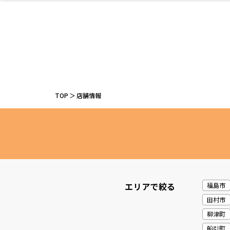
ファッション
開成山公園
お仕事探し
家づくり
カフェ
美容室
ネイルサロン
お金のこと
新築体験談
スイーツ
泊まる
雑貨
ウェディング
住宅イベン
かわいい
ラーメン
家族で
エステ
活
TOP
店舗情報
レジャー・スポー
非日常
イベントレポ
ツ施設
その他
幼稚園
パン
脱毛
アジア・エスニッ
温活・サウナ
教育
歯列矯正・審
ライフイベ
テイクアウ
ク
科
エリアで絞る
福島市
田村市
柳津町
船引町