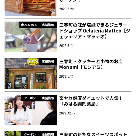
2023.5.22
フィットネス・や
和食
温泉
鍼灸・整体・リラ
わんぱく
体験
福島ローカルグル
まつ毛サロン
名所
三春町の味が堪能できるジェラー
食べる・飲む
店舗情報
趣味・スキルアッ
インテリア
せたい
保育園・こども園
クゼーション
食品・酒
子どもの習い事・
生活を彩るモノ
メ
トショップ Gelateria Matteo【ジ
プ
塾
ェラテリア・マッテオ】
2023.5.11
三春町・クッキーと小物のお店
店舗情報
Mon ami【モンアミ】
レジャー・スポー
非日常
イベントレポート
ツ施設
その他
パン
脱毛
アジア・エスニッ
温活・サウナ
歯列矯正・審美歯
テイクアウト
2022.5.11
幼稚園
教育
ク
ライフイベント
科
楽ヤセ健康ダイエットで人気！
クーポン
店舗情報
「みはる調剤薬局」
2021.12.17
その他
ランチ
その他
その他
その他
三春町の新たなスイーツスポット
クーポン
店舗情報