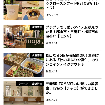
♡フローズンフードRETOWA【レ
トワ】
2021.11.26
プチプラで可愛いアイテムが見つ
店舗情報
かる！郡山市・三春町・福島市の
moja*【モジャ】
2021.11.4
郡山なら5個から配達OK！三春町
店舗情報
にある「杜のあぶりや真仁」のワ
ンコインテイクアウト♪
2021.4.13
三春BRITOMART内に新しい美容
クーポン
店舗情報
室、cyaco【チャコ】ができまし
た。
2020.4.30