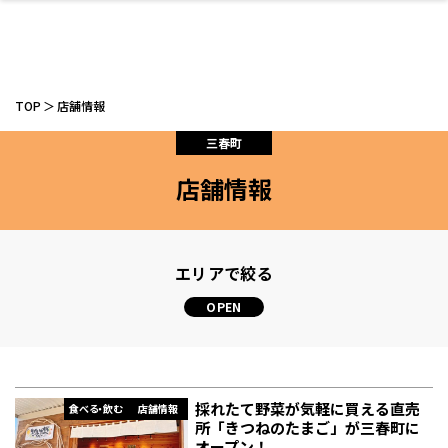
TOP
店舗情報
三春町
店舗情報
ファッション
開成山公園
お仕事探し
家づくり
カフェ
美容室
ネイルサロン
お金のこと
新築体験談
スイーツ
泊まる
雑貨
ウェディング・婚
住宅イベント
かわいい
ラーメン
家族で
エステ
活
エリアで絞る
スポーツ・アウト
リフォーム・リノ
デート・友達と
美容アイテム
お酒
エイジングケア
ギフト・お土産
自治体インフォ
ひとりで
洋食
アウトドア
メンズ
キッズ
その他
中華
ベーション
ドア
保険
病院・クリニック
ペット
採れたて野菜が気軽に買える直売
食べる・飲む
店舗情報
所「きつねのたまご」が三春町に
オープン！