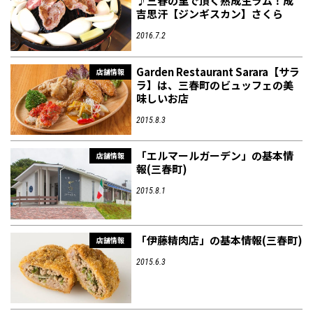
♪三春の里で頂く熟成生ラム！成
吉思汗【ジンギスカン】さくら
2016.7.2
Garden Restaurant Sarara【サラ
店舗情報
ラ】は、三春町のビュッフェの美
味しいお店
2015.8.3
「エルマールガーデン」の基本情
店舗情報
報(三春町)
2015.8.1
「伊藤精肉店」の基本情報(三春町)
店舗情報
2015.6.3