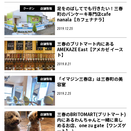
足をのばしてでも行きたい！三春
クーポン
店舗情報
町のパンケーキ専門店cafe
nanala【カフェナナラ】
2019.12.25
三春のブリトマート内にある
店舗情報
AMEKAZE East【アメカゼ イース
ト】
2019.8.21
「イマジン三春店」は三春町の美
店舗情報
容室
2019.2.25
三春のBRITOMART(ブリトマート)
店舗情報
内にあるわんちゃんと一緒に楽し
めるお店、one zu gate【ワンズゲ
ート】♪