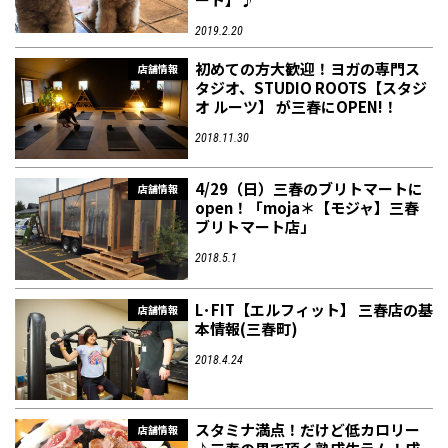
2019.2.20
初めての方大歓迎！ヨガの専門ス
店舗情報
タジオ、STUDIO ROOTS【スタジ
オ ルーツ】 が三春にOPEN!！
2018.11.30
4/29（日）三春のブリトマートに
店舗情報
open！「moja＊【モジャ】三春
ブリトマート店」
2018.5.1
L･FIT【エルフィット】 三春店の基
店舗情報
本情報(三春町)
2018.4.24
スタミナ満点！だけど低カロリー
店舗情報