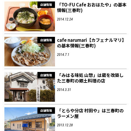
「TO-FU Cafe おおはたや」の基本
店舗情報
情報(三春町)
2014.12.24
cafe narumari【カフェナルマリ】
店舗情報
の基本情報(三春町)
2014.7.1
「みはる味処 山惣」は蔵を改築し
店舗情報
た三春町の郷土料理の店
2014.3.31
「とらや分店 村田や」は三春町の
店舗情報
ラーメン屋
2013.12.28