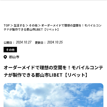
TOP
生活する
その他
オーダーメイドで理想の空間を！モバイルコン
テナが製作できる郡山市LIBET【リベット】
2024.10.27
2024.10.25
公開日：
更新日：
ファッション
開成山公園
お仕事探し
家づくり
カフェ
美容室
ネイルサロン
お金のこと
新築体験談
スイーツ
泊まる
雑貨
ウェディング・婚
住宅イベント
かわいい
ラーメン
家族で
エステ
活
その他
郡山市
オーダーメイドで理想の空間を！モバイルコンテ
ナが製作できる郡山市LIBET【リベット】
スポーツ・アウト
リフォーム・リノ
デート・友達と
美容アイテム
お酒
エイジングケア
ギフト・お土産
自治体インフォ
ひとりで
洋食
アウトドア
メンズ
キッズ
その他
中華
ベーション
ドア
保険
病院・クリニック
ペット