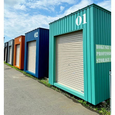
フィットネス・や
和食
温泉
鍼灸・整体・リラ
わんぱく
体験
福島ローカルグル
まつ毛サロン
名所
趣味・スキルアッ
インテリア
せたい
保育園・こども園
クゼーション
食品・酒
子どもの習い事・
生活を彩るモノ
メ
プ
塾
レジャー・スポー
非日常
イベントレポート
ツ施設
その他
パン
脱毛
アジア・エスニッ
温活・サウナ
歯列矯正・審美歯
テイクアウト
幼稚園
教育
ク
ライフイベント
科
その他
ランチ
その他
その他
その他