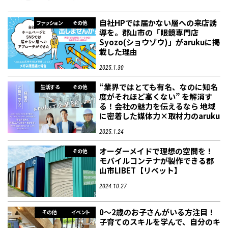
自社HPでは届かない層への来店誘
ファッション
その他
導を。郡山市の「眼鏡専門店
Syozo(ショウゾウ)」がarukuに掲
載した理由
2025.1.30
“業界ではとても有名、なのに知名
生活する
その他
度がそれほど高くない” を解消す
る！会社の魅力を伝えるなら 地域
に密着した媒体力×取材力のaruku
2025.1.24
オーダーメイドで理想の空間を！
その他
モバイルコンテナが製作できる郡
山市LIBET【リベット】
2024.10.27
0～2歳のお子さんがいる方注目！
その他
イベント
子育てのスキルを学んで、自分のキ