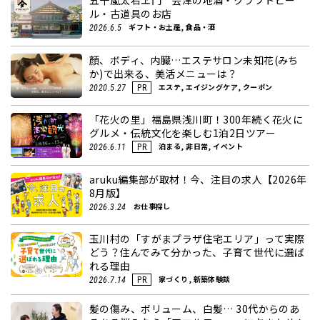
五十嵐太右ヱ門 会津の地酒・クラフトビー
ル・古道具のお店
ギフト・お土産, 食品・酒
2026.6.5
顏、ボディ、内臓…エステサロン未知花(みち
か)で出来る、美活メニューは？
エステ, エイジングケア, クーポン
2020.5.27
PR
「花火の里」福島県浅川町！300年続く花火に
グルメ・伝統文化を楽しむ1泊2日ツアー
泊まる, 非日常, イベント
2026.6.11
PR
aruku編集部が取材！今、注目の求人【2026年
8月版】
お仕事探し
2026.3.24
玉川村の「すがまプラザ住宅エリア」って実際
どう？住んでみて分かった、子育て世代に選ば
れる理由
家づくり, 新築体験談
2026.7.14
PR
髪の傷み、ボリューム、白髪… 30代からのあ