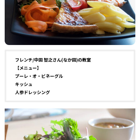
フィットネス・や
和食
温泉
鍼灸・整体・リラ
わんぱく
体験
福島ローカルグル
まつ毛サロン
名所
趣味・スキルアッ
インテリア
せたい
保育園・こども園
クゼーション
食品・酒
子どもの習い事・
生活を彩るモノ
メ
プ
塾
フレンチ/中田 智之さん(なか田)の教室
【メニュー】
レジャー・スポー
非日常
イベントレポート
プーレ・オ・ビネーグル
ツ施設
その他
パン
脱毛
アジア・エスニッ
温活・サウナ
歯列矯正・審美歯
テイクアウト
幼稚園
教育
ク
ライフイベント
科
キッシュ
人参ドレッシング
その他
ランチ
その他
その他
その他