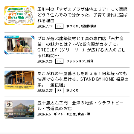
玉川村の「すがまプラザ住宅エリア」って実際
どう？住んでみて分かった、子育て世代に選ば
れる理由
家づくり, 新築体験談
2026.7.14
PR
プロが選ぶ建築資材と工具の専門店「石井産
業」の魅力とは？ ～Vol6念願がカタチに。
GREELEY（グリーリー）が広げる大人のおし
ゃれ時間～
ファッション, 雑貨
2026.3.26
PR
あこがれの平屋暮らしを叶える！何年経っても
快適で安心を届ける、STAND BY HOME 福島の
家。「渡伝組」
家づくり
2025.3.25
PR
五十嵐太右ヱ門 会津の地酒・クラフトビー
ル・古道具のお店
ギフト・お土産, 食品・酒
2026.6.5