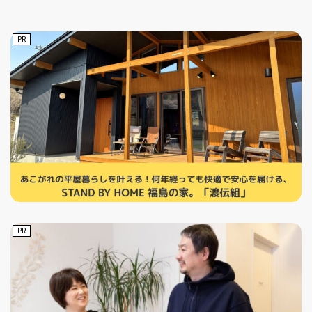
PR
PR