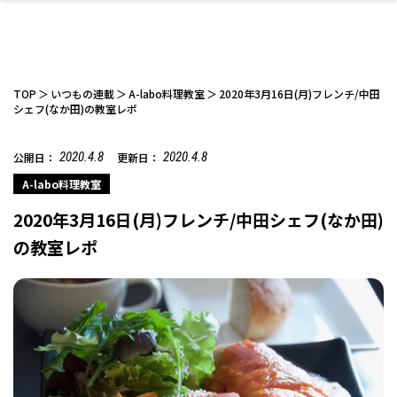
TOP
いつもの連載
A-labo料理教室
2020年3月16日(月)フレンチ/中田
シェフ(なか田)の教室レポ
2020.4.8
2020.4.8
公開日：
更新日：
ファッション
開成山公園
お仕事探し
家づくり
カフェ
美容室
ネイルサロン
お金のこと
新築体験談
スイーツ
泊まる
雑貨
ウェディング・婚
住宅イベント
かわいい
ラーメン
家族で
エステ
活
A-labo料理教室
2020年3月16日(月)フレンチ/中田シェフ(なか田)
の教室レポ
スポーツ・アウト
リフォーム・リノ
デート・友達と
美容アイテム
お酒
エイジングケア
ギフト・お土産
自治体インフォ
ひとりで
洋食
アウトドア
メンズ
キッズ
その他
中華
ベーション
ドア
保険
病院・クリニック
ペット