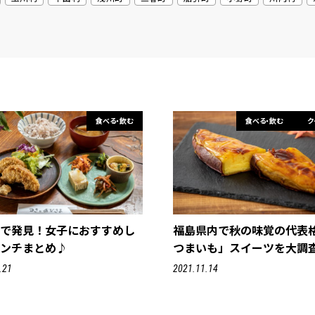
食べる・飲む
食べる・飲む
ク
方で発見！女子におすすめし
福島県内で秋の味覚の代表
ランチまとめ♪
つまいも」スイーツを大調
.21
2021.11.14