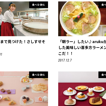
食べる・飲む
食べ
しまで見つけた！さしすせそ
「朝ラー」したい♪aruku
料
した美味しい喜多方ラーメ
こだ！！
31
2017.12.7
食べる・飲む
食べ