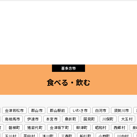
・婚
ト
スポーツ・アウト
リフォーム・リノ
デート・友達と
美容アイテム
お酒
保険
病院・クリニック
エイジングケア
ギフト・お土産
自治体インフォ
ひとりで
洋食
アウトドア
メンズ
キッズ
ペット
その他
中華
フィット
趣味・ス
イン
和
温
ベーション
ドア
せ
喜多方市
食べる・飲む
ート
その他
美歯
ント
ト
ランチ
その他
その他
その他
会津若松市
郡山市
郡山駅前
いわき市
白河市
須賀川市
南相馬市
伊達市
本宮市
桑折町
国見町
川俣町
大玉村
町
磐梯町
猪苗代町
会津坂下町
柳津町
昭和村
西郷村
泉
玉川村
平田村
浅川町
三春町
船引町
小野町
川内村