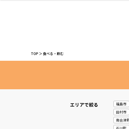
ファッション
開成山公園
お仕事探し
家づくり
カフェ
美容室
ネイルサロン
お金のこと
新築体験談
スイーツ
泊まる
雑貨
ウェディング
住宅イベン
かわいい
ラーメン
家族で
エステ
活
TOP
食べる・飲む
レジャー・スポー
非日常
イベントレポ
ツ施設
その他
幼稚園
パン
脱毛
アジア・エスニッ
温活・サウナ
教育
歯列矯正・審
ライフイベ
テイクアウ
ク
科
エリアで絞る
福島市
田村市
南会津
石川町