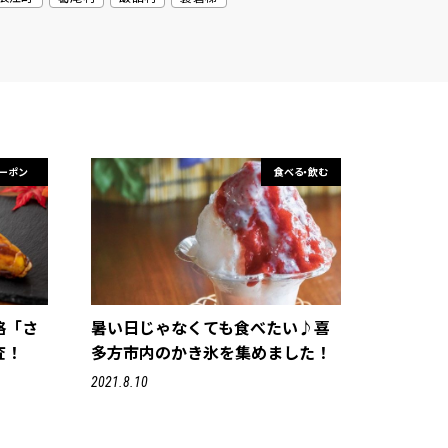
ーポン
食べる・飲む
格「さ
暑い日じゃなくても食べたい♪喜
査！
多方市内のかき氷を集めました！
2021.8.10