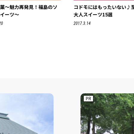
銘菓～魅力再発見！福島のソ
コドモにはもったいない♪
スイーツ～
大人スイーツ15選
20
2017.3.14
PR