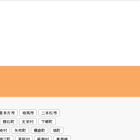
ネス・や
キルアッ
テリア
食
泉
鍼灸・整体・リラ
保育園・こども園
わんぱく
食品・酒
体験
福島ローカルグル
子どもの習い事・
生活を彩るモノ
まつ毛サロン
名所
たい
プ
クゼーション
メ
塾
喜多方市
相馬市
二本松市
鏡石町
天栄村
下郷町
崎村
矢吹町
棚倉町
塙町
浪江町
葛尾村
飯舘村
裏磐梯