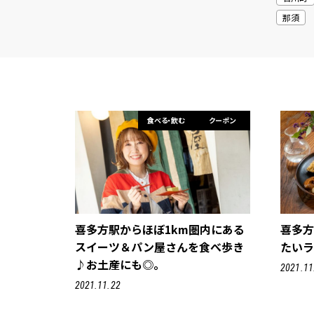
那須
食べる・飲む
クーポン
喜多方駅からほぼ1km圏内にある
喜多
スイーツ＆パン屋さんを食べ歩き
たい
♪お土産にも◎。
2021.11
2021.11.22