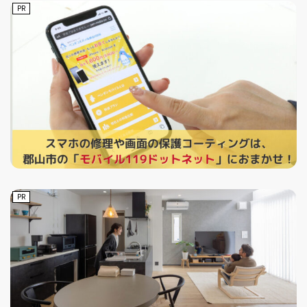
PR
PR