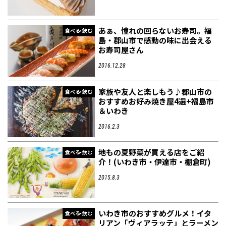
あぁ、憧れの回らないお寿司。福
食べる・飲む
島・郡山市で感動の味に出会える
お寿司屋さん
2016.12.28
家族や友人と楽しもう♪郡山市の
食べる・飲む
おすすめお好み焼き屋4選+福島市
＆いわき
2016.2.3
地もの夏野菜が買える店をご紹
食べる・飲む
介！(いわき市・伊達市・棚倉町)
2015.8.3
いわき市のおすすめグルメ！イタ
食べる・飲む
リアン「ヴィアラッテ」とラーメン