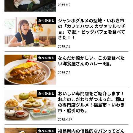
2019.8.9
ジャンボグルメの聖地・いわき市
食べる・飲む
の「カフェハウス カヴァッルッチ
ョ」で 超・ビッグパフェを食べて
きた！！
2019.7.4
なんだか懐かしい。この夏食べた
食べる・飲む
い洋食屋さんのカレー4選。
2019.7.2
おいしい専門店をご紹介します！
食べる・飲む
お店のこだわりがつまった、郡山
の専門店グルメ！福島市・いわき
市・船引町も。
2018.4.27
福島県内の個性的なパンってどん
食べる・飲む