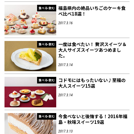
福島県内の絶品いちごのケーキ食
食べる・飲む
べ比べ18選！
2017.3.16
一度は食べたい！ 贅沢スイーツ＆
食べる・飲む
大人サイズスイーツあつめまし
た。
2017.3.14
コドモにはもったいない♪至福の
食べる・飲む
大人スイーツ15選
2017.3.14
今食べないと後悔する！2016年福
食べる・飲む
島・秋味スイーツ19選
2017.3.13