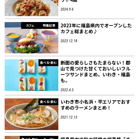
2024.9.6
フィットネス・や
和食
温泉
鍼灸・整体・リラ
わんぱく
体験
福島ローカルグル
まつ毛サロン
名所
2023年に福島県内でオープンした
カフェ
特集記事
趣味・スキルアッ
インテリア
せたい
保育園・こども園
クゼーション
食品・酒
子どもの習い事・
生活を彩るモノ
メ
カフェ総まとめ♪
プ
塾
2023.12.18
断面の愛らしさもたまらない！郡
食べる・飲む
山で見つけた甘くておいしいフル
レジャー・スポー
非日常
イベントレポート
ーツサンドまとめ。いわき・福島
ツ施設
その他
パン
脱毛
アジア・エスニッ
温活・サウナ
歯列矯正・審美歯
テイクアウト
も。
幼稚園
教育
ク
ライフイベント
科
2022.4.3
いわき市小名浜・平エリアでおす
食べる・飲む
すめのラーメンまとめ！
2021.12.13
その他
ランチ
その他
その他
その他