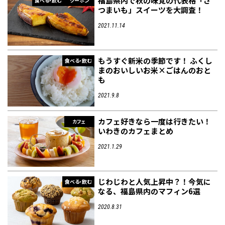
福島県内で秋の味覚の代表格「さ
食べる・飲む
クーポン
つまいも」スイーツを大調査！
2021.11.14
もうすぐ新米の季節です！ ふくし
食べる・飲む
まのおいしいお米×ごはんのおと
も
2021.9.8
カフェ好きなら一度は行きたい！
カフェ
いわきのカフェまとめ
2021.1.29
じわじわと人気上昇中？！今気に
食べる・飲む
なる、福島県内のマフィン6選
2020.8.31