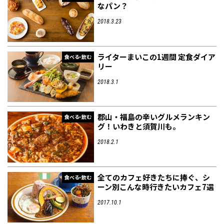
なパン？
2018.3.23
ライターまいこの1週間 定食ダイア
食べる・飲む
リー
2018.3.1
郡山・福島の辛いグルメランキン
食べる・飲む
グ！いわきと須賀川も。
2018.2.1
全てのカフェ好きたちに捧ぐ、シ
食べる・飲む
ーン別こんな時行きたいカフェ7選
2017.10.1