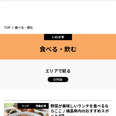
TOP
食べる・飲む
いわき市
食べる・飲む
ファッション
開成山公園
お仕事探し
家づくり
カフェ
美容室
ネイルサロン
お金のこと
新築体験談
スイーツ
泊まる
雑貨
ウェディング・婚
住宅イベント
かわいい
ラーメン
家族で
エステ
活
エリアで絞る
スポーツ・アウト
リフォーム・リノ
デート・友達と
美容アイテム
お酒
エイジングケア
ギフト・お土産
自治体インフォ
ひとりで
洋食
アウトドア
メンズ
キッズ
その他
中華
ベーション
ドア
保険
病院・クリニック
ペット
野菜が美味しいランチを食べるな
ランチ
特集記事
らここ♪福島県内のおすすめスポ
ット4選