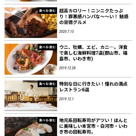
超高カロリー！ニンニクたっぷ
食べる・飲む
り！罪悪感ハンパな～～い！ 魅惑
の背徳グルメ
2020.7.13
ウニ、牡蠣、エビ、カニ…。洋食
食べる・飲む
で楽しむ海鮮料理7選(郡山市、福
島市、いわき市)
2019.12.28
特別な日に行きたい！憧れの満点
食べる・飲む
レストラン6選
2019.12.1
地元系回転寿司がアツい！ほんと
食べる・飲む
に美味しい本宮市・白河市・いわ
き市の回転寿司。