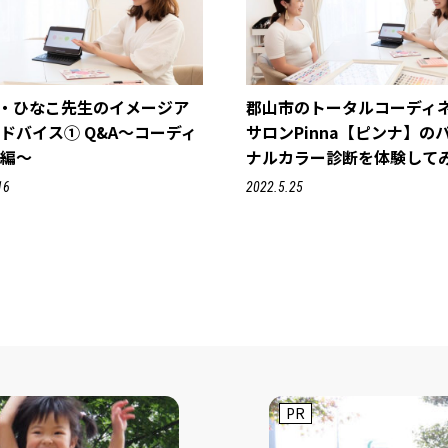
na・ひなこ先生のイメージア
郡山市のトータルコーディ
ドバイス① Q&A～コーディ
サロンPinna【ピンナ】の
ト編～
ナルカラー診断を体験して
16
2022.5.25
PR