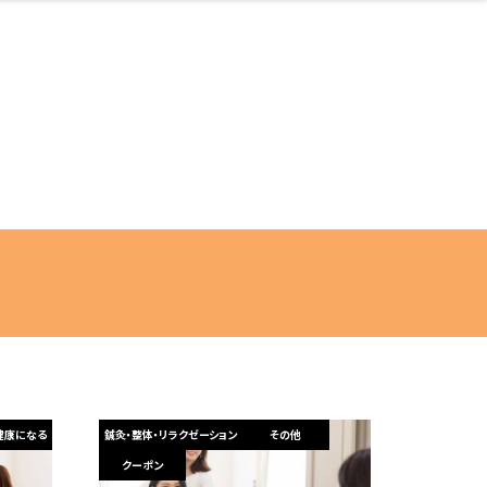
ネス・や
キルアッ
テリア
食
泉
鍼灸・整体・リラ
保育園・こども園
わんぱく
食品・酒
体験
福島ローカルグル
子どもの習い事・
生活を彩るモノ
まつ毛サロン
名所
たい
プ
クゼーション
メ
塾
健康になる
鍼灸・整体・リラクゼーション
その他
クーポン