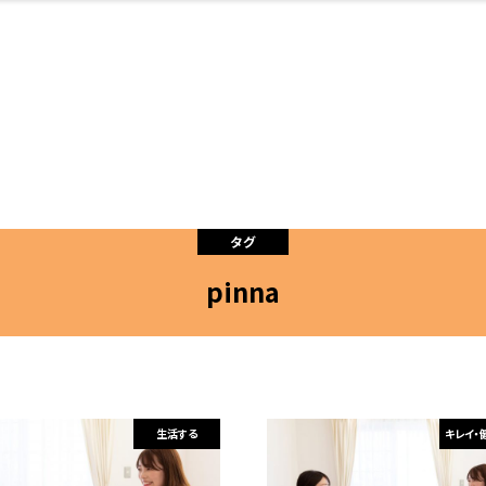
・婚
ト
スポーツ・アウト
リフォーム・リノ
デート・友達と
美容アイテム
お酒
保険
病院・クリニック
エイジングケア
ギフト・お土産
自治体インフォ
ひとりで
洋食
アウトドア
メンズ
キッズ
ペット
その他
中華
フィット
趣味・ス
イン
和
温
ベーション
ドア
せ
タグ
pinna
ート
その他
美歯
ント
ト
ランチ
その他
その他
その他
生活する
キレイ・