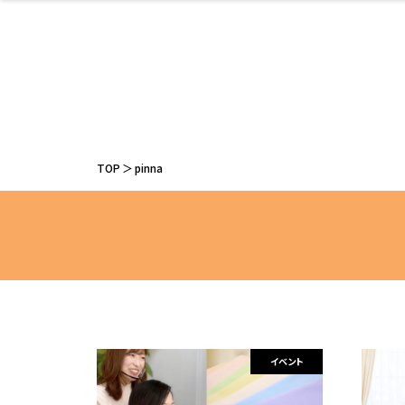
ファッション
開成山公園
お仕事探し
家づくり
カフェ
美容室
ネイルサロン
お金のこと
新築体験談
スイーツ
泊まる
雑貨
ウェディング
住宅イベン
かわいい
ラーメン
家族で
エステ
活
TOP
pinna
レジャー・スポー
非日常
イベントレポ
ツ施設
その他
幼稚園
パン
脱毛
アジア・エスニッ
温活・サウナ
教育
歯列矯正・審
ライフイベ
テイクアウ
ク
科
イベント