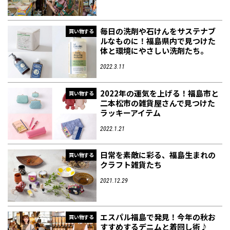
毎日の洗剤や石けんをサステナブ
買い物する
ルなものに！福島県内で見つけた
体と環境にやさしい洗剤たち。
2022.3.11
2022年の運気を上げる！福島市と
買い物する
二本松市の雑貨屋さんで見つけた
ラッキーアイテム
2022.1.21
日常を素敵に彩る、福島生まれの
買い物する
クラフト雑貨たち
2021.12.29
エスパル福島で発見！今年の秋お
買い物する
すすめするデニムと着回し術♪