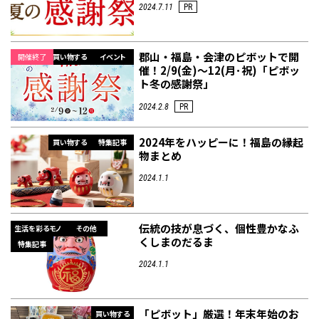
2024.7.11
PR
郡山・福島・会津のピボットで開
開催終了
買い物する
イベント
催！2/9(金)～12(月･祝)「ピボッ
ト冬の感謝祭」
2024.2.8
PR
2024年をハッピーに！福島の縁起
買い物する
特集記事
物まとめ
2024.1.1
伝統の技が息づく、個性豊かなふ
生活を彩るモノ
その他
くしまのだるま
特集記事
2024.1.1
「ピボット」厳選！年末年始のお
買い物する