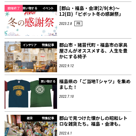
[郡山・福島・会津]2/9(木)～
開催終了
買い物する
イベント
12(日)「ピボット冬の感謝祭」
2023.2.8
PR
郡山市・猪苗代町・福島市の家具
インテリア
特集記事
屋さんがオススメする、人生を豊
かにする椅子
2022.9.12
福島県の「ご当地Tシャツ」を集め
買い物する
ました！
2022.7.10
郡山で見つけた懐かしの昭和レト
雑貨
特集記事
ロな雑貨たち。福島・会津も。
2022.6.1