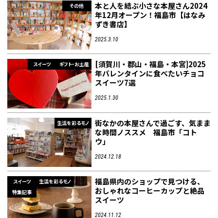
本と人を結ぶ小さな本屋さん2024
その他
年12月オープン！福島市【はなみ
ずき書店】
2025.3.10
[須賀川・郡山・福島・本宮]2025
スイーツ
ギフト・お土産
年バレンタインに食べたいチョコ
スイーツ7選
2025.1.30
街なかの本屋さんで過ごす、気まま
生活を彩るモノ
な時間ノススメ 福島市「コト
ウ」
2024.12.18
福島県内のショップで見つける、
スイーツ
生活を彩るモノ
おしゃれなコーヒーカップと絶品
特集記事
スイーツ
2024.11.12