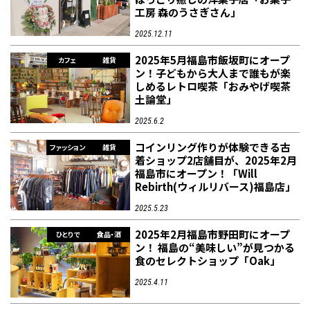
工房 森のうさぎさん」
2025.12.11
フィットネス・や
和食
温泉
鍼灸・整体・リラ
わんぱく
体験
福島ローカルグル
まつ毛サロン
名所
2025年5月福島市飯坂町にオープ
趣味・スキルアッ
インテリア
せたい
保育園・こども園
クゼーション
食品・酒
子どもの習い事・
生活を彩るモノ
メ
カフェ
雑貨
プ
塾
ン！子どもから大人まで誰もが楽
しめるレトロ喫茶「おみやげ喫茶
土論堂」
2025.6.2
コインリング作りが体験できる古
ファッション
雑貨
着ショップ2店舗目が、2025年2月
レジャー・スポー
非日常
イベントレポート
福島市にオープン！「Will
ツ施設
その他
パン
脱毛
アジア・エスニッ
温活・サウナ
歯列矯正・審美歯
テイクアウト
幼稚園
教育
ク
ライフイベント
科
Rebirth(ウィルリバース)福島店」
2025.5.23
2025年2月福島市野田町にオープ
ひとりで
食品・酒
ン！ 福島の“美味しい”が見つかる
食のセレクトショップ「Oak」
2025.4.11
その他
ランチ
その他
その他
その他