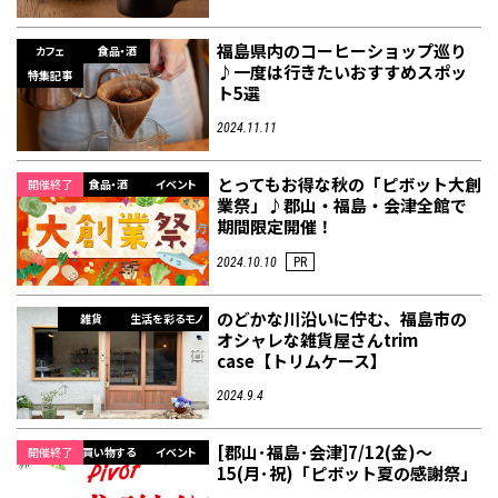
福島県内のコーヒーショップ巡り
カフェ
食品・酒
♪一度は行きたいおすすめスポッ
特集記事
ト5選
2024.11.11
とってもお得な秋の「ピボット大創
開催終了
食品・酒
イベント
業祭」♪郡山・福島・会津全館で
期間限定開催！
2024.10.10
PR
のどかな川沿いに佇む、福島市の
雑貨
生活を彩るモノ
オシャレな雑貨屋さんtrim
case【トリムケース】
2024.9.4
[郡山･福島･会津]7/12(金)～
開催終了
買い物する
イベント
15(月･祝)「ピボット夏の感謝祭」