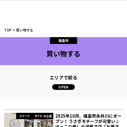
TOP
買い物する
福島市
買い物する
ファッション
開成山公園
お仕事探し
家づくり
カフェ
美容室
ネイルサロン
お金のこと
新築体験談
スイーツ
泊まる
雑貨
ウェディング・婚
住宅イベント
かわいい
ラーメン
家族で
エステ
活
エリアで絞る
スポーツ・アウト
リフォーム・リノ
デート・友達と
美容アイテム
お酒
エイジングケア
ギフト・お土産
自治体インフォ
ひとりで
洋食
アウトドア
メンズ
キッズ
その他
中華
ベーション
ドア
保険
病院・クリニック
ペット
2025年10月、福島市永井川にオー
スイーツ
ギフト・お土産
プン！ うさぎモチーフが可愛い♪
ほっこり癒しの洋菓子店「お菓子