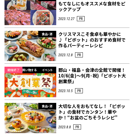
もてなしにもオススメな食材をピ
ックアップ
2023.12.27
PR
クリスマスこそ食卓も華やかに
食品・酒
♪「ピボット」のおすすめ食材で
作るパーティーレシピ
2023.12.8
PR
郡山・福島・会津の全館で開催！
開催終了
買い物する
イベント
10/6(金)～9(月･祝)「ピボット大
創業祭」
2023.10.5
PR
大切な人をおもてなし！「ピボッ
食品・酒
ト」の食材でカンタン！華や
か！“お盆のごちそうレシピ”
2023.8.8
PR