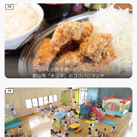
PR
PR