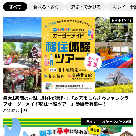
すべて
食べる・飲む
遊ぶ・でかける
キレイ・健
自治体インフォ
最大1週間のお試し移住が無料！「本宮市しらさわファンクラ
ブオーダーメイド移住体験ツアー」参加者募集中！
2026.07.13
PR
家族で
レジャー・スポーツ施設