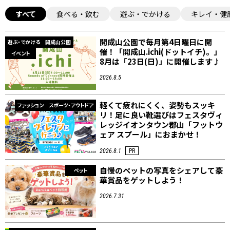
すべて
食べる・飲む
遊ぶ・でかける
キレイ・健
開成山公園で毎月第4日曜日に開
遊ぶ・でかける
開成山公園
催！「開成山.ichi(ドットイチ)。」
イベント
8月は「23日(日)」に開催します♪
2026.8.5
軽くて疲れにくく、姿勢もスッキ
ファッション
スポーツ・アウトドア
リ！足に良い靴選びはフェスタヴィ
レッジイオンタウン郡山「フットウ
ェア スプール」におまかせ！
2026.8.1
PR
自慢のペットの写真をシェアして豪
ペット
華賞品をゲットしよう！
2026.7.31