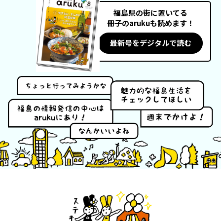
福島県の街に置いてる
冊子のarukuも読めます！
フィットネス・や
和食
温泉
鍼灸・整体・リラ
わんぱく
体験
福島ローカルグル
まつ毛サロン
名所
最新号をデジタルで読む
趣味・スキルアッ
インテリア
せたい
保育園・こども園
クゼーション
食品・酒
子どもの習い事・
生活を彩るモノ
メ
プ
塾
レジャー・スポー
非日常
イベントレポート
ツ施設
その他
パン
脱毛
アジア・エスニッ
温活・サウナ
歯列矯正・審美歯
テイクアウト
幼稚園
教育
ク
ライフイベント
科
その他
ランチ
その他
その他
その他