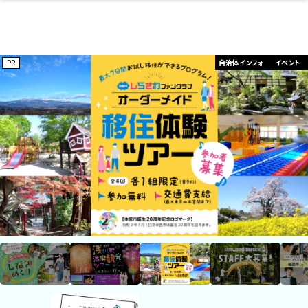
開成山公園
お仕事探し
ファッション
開成山公園
お仕事探し
家づくり
カフェ
美容室
ネイルサロン
お金のこと
新築体験談
スイーツ
泊まる
雑貨
ウェディング・婚
住宅イベント
かわいい
ラーメン
家族で
エステ
活
スポーツ・アウト
リフォーム・リノ
デート・友達と
美容アイテム
お酒
エイジングケア
ギフト・お土産
自治体インフォ
ひとりで
洋食
アウトドア
メンズ
キッズ
その他
中華
ベーション
ドア
保険
病院・クリニック
ペット