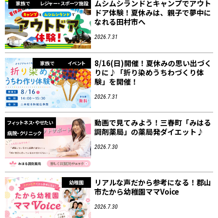
ムシムシランドとキャンプでアウト
家族で
レジャー・スポーツ施設
ドア体験！夏休みは、親子で夢中に
なれる田村市へ
2026.7.31
8/16(日)開催！夏休みの思い出づく
家族で
イベント
りに♪「折り染めうちわづくり体
験」を開催！
2026.7.31
動画で見てみよう！三春町「みはる
フィットネス・やせたい
調剤薬局」の薬局発ダイエット♪
病院・クリニック
2026.7.30
リアルな声だから参考になる！郡山
幼稚園
市たから幼稚園ママVoice
2026.7.30