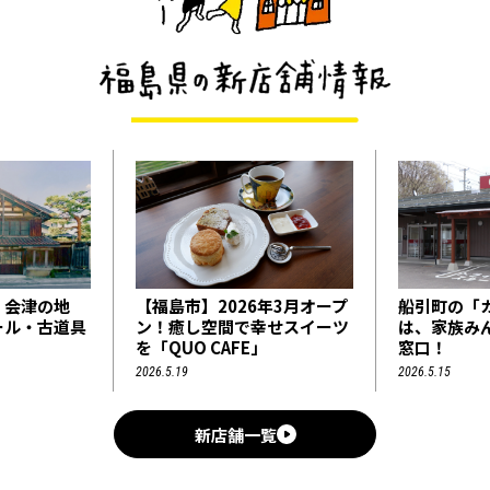
6年3月オープ
船引町の「カタソネ堂薬局」
「iriser
幸せスイーツ
は、家族みんなの頼れる相談
を表現したs
」
窓口！
ます
2026.5.15
2026.5.7
新店舗一覧