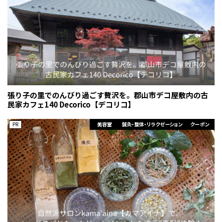
張り子の里でのんびり過ごす贅沢を。郡山市デコ屋敷内の古
民家カフェ140 Decorico【デコリコ】
PR
美容室
鍼灸・整体・リラクゼーション
クーポン