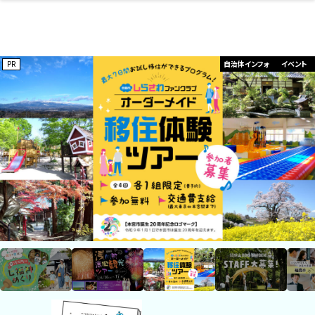
開成山公園
お仕事探し
ファッション
開成山公園
お仕事探し
家づくり
カフェ
美容室
ネイルサロン
お金のこと
新築体験談
スイーツ
泊まる
雑貨
ウェディング・婚
住宅イベント
かわいい
ラーメン
家族で
エステ
活
スポーツ・アウト
リフォーム・リノ
デート・友達と
美容アイテム
お酒
エイジングケア
ギフト・お土産
自治体インフォ
ひとりで
洋食
アウトドア
メンズ
キッズ
その他
中華
ベーション
ドア
保険
病院・クリニック
ペット