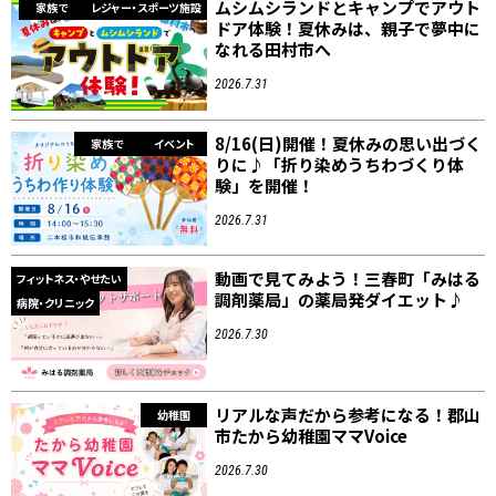
ムシムシランドとキャンプでアウト
家族で
レジャー・スポーツ施設
ドア体験！夏休みは、親子で夢中に
なれる田村市へ
2026.7.31
8/16(日)開催！夏休みの思い出づく
家族で
イベント
りに♪「折り染めうちわづくり体
験」を開催！
2026.7.31
動画で見てみよう！三春町「みはる
フィットネス・やせたい
調剤薬局」の薬局発ダイエット♪
病院・クリニック
2026.7.30
リアルな声だから参考になる！郡山
幼稚園
市たから幼稚園ママVoice
2026.7.30