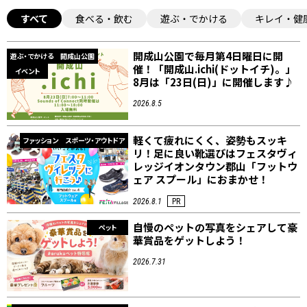
すべて
食べる・飲む
遊ぶ・でかける
キレイ・健
開成山公園で毎月第4日曜日に開
遊ぶ・でかける
開成山公園
催！「開成山.ichi(ドットイチ)。」
イベント
8月は「23日(日)」に開催します♪
2026.8.5
軽くて疲れにくく、姿勢もスッキ
ファッション
スポーツ・アウトドア
リ！足に良い靴選びはフェスタヴィ
レッジイオンタウン郡山「フットウ
ェア スプール」におまかせ！
2026.8.1
PR
自慢のペットの写真をシェアして豪
ペット
華賞品をゲットしよう！
2026.7.31