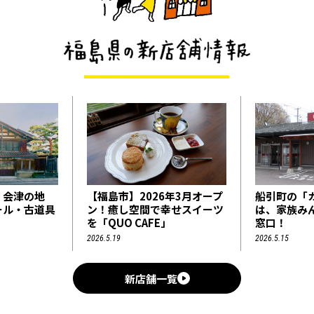
6年3月オープ
船引町の「カタソネ堂薬局」
【福島市】
幸せスイーツ
は、家族みんなの頼れる相談
2026年5
」
窓口！
処Ｑ.庵 美
2026.5.15
2026.6.18
新店舗一覧