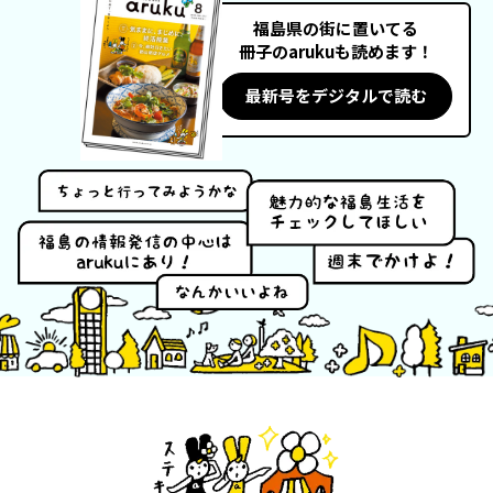
福島県の街に置いてる
冊子のarukuも読めます！
フィットネス・や
和食
温泉
鍼灸・整体・リラ
わんぱく
体験
福島ローカルグル
まつ毛サロン
名所
最新号をデジタルで読む
趣味・スキルアッ
インテリア
せたい
保育園・こども園
クゼーション
食品・酒
子どもの習い事・
生活を彩るモノ
メ
プ
塾
レジャー・スポー
非日常
イベントレポート
ツ施設
その他
パン
脱毛
アジア・エスニッ
温活・サウナ
歯列矯正・審美歯
テイクアウト
幼稚園
教育
ク
ライフイベント
科
その他
ランチ
その他
その他
その他