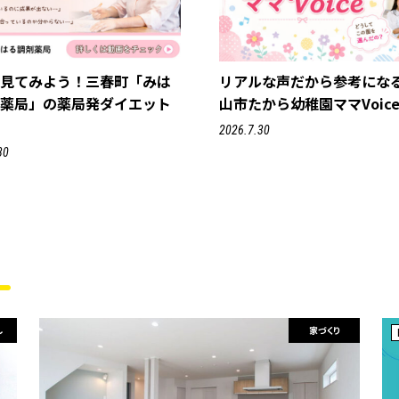
で見てみよう！三春町「みは
リアルな声だから参考にな
剤薬局」の薬局発ダイエット
山市たから幼稚園ママVoic
2026.7.30
30
し
家づくり