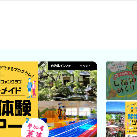
・婚
ト
スポーツ・アウト
リフォーム・リノ
デート・友達と
美容アイテム
お酒
保険
病院・クリニック
エイジングケア
ギフト・お土産
自治体インフォ
ひとりで
洋食
アウトドア
メンズ
キッズ
ペット
その他
中華
フィット
趣味・ス
イン
和
温
ベーション
ドア
せ
自治体インフォ
イベント
ート
その他
美歯
ント
ト
ランチ
その他
その他
その他