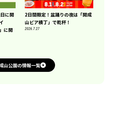
曜日に開
2日間限定！盆踊りの夜は「開成
トイ
山ビア横丁」で乾杯！
)」に開
2026.7.27
成山公園の情報一覧