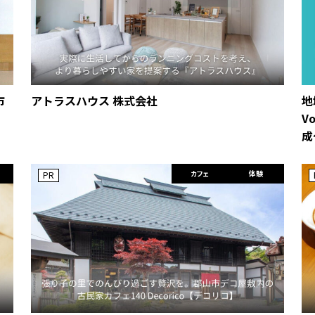
市
アトラスハウス 株式会社
地
V
成
カフェ
体験
PR