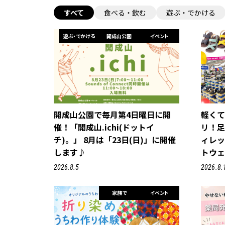
すべて
食べる・飲む
遊ぶ・でかける
遊ぶ・でかける
開成山公園
イベント
開成山公園で毎月第4日曜日に開
軽く
催！「開成山.ichi(ドットイ
リ！
チ)。」 8月は「23日(日)」に開催
ィレ
します♪
トウェ
2026.8.5
2026.8.
家族で
イベント