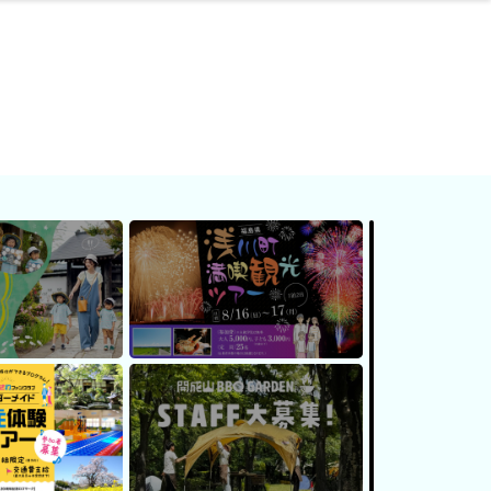
ネス・や
キルアッ
テリア
食
泉
鍼灸・整体・リラ
保育園・こども園
わんぱく
食品・酒
体験
福島ローカルグル
子どもの習い事・
生活を彩るモノ
まつ毛サロン
名所
たい
プ
クゼーション
メ
塾