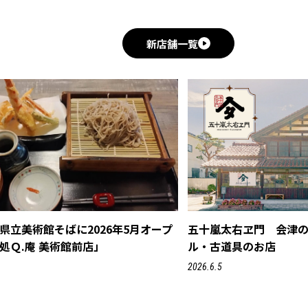
新店舗一覧
県立美術館そばに2026年5月オープ
五十嵐太右ヱ門 会津
処Ｑ.庵 美術館前店」
ル・古道具のお店
2026.6.5