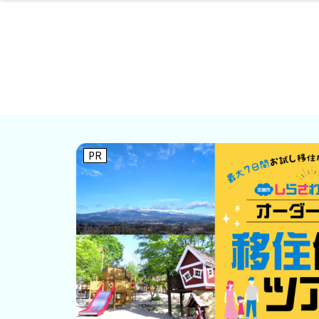
ファッション
開成山公園
お仕事探し
家づくり
カフェ
美容室
ネイルサロン
お金のこと
新築体験談
スイーツ
泊まる
雑貨
ウェディング
住宅イベン
かわいい
ラーメン
家族で
エステ
活
PR
レジャー・スポー
非日常
イベントレポ
ツ施設
その他
幼稚園
パン
脱毛
アジア・エスニッ
温活・サウナ
教育
歯列矯正・審
ライフイベ
テイクアウ
ク
科