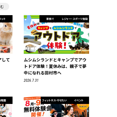
住む
ペット
家族で
レジャー・スポーツ施設
アして
ムシムシランドとキャンプでアウ
トドア体験！夏休みは、親子で夢
中になれる田村市へ
2026.7.31
幼稚園
フィットネス・やせたい
イベント