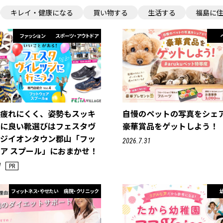
キレイ・健康になる
買い物する
生活する
福島に
ファッション
スポーツ・アウトドア
て疲れにくく、姿勢もスッキ
自慢のペットの写真をシェ
足に良い靴選びはフェスタヴ
豪華賞品をゲットしよう！
ッジイオンタウン郡山「フッ
2026.7.31
ア スプール」におまかせ！
1
PR
フィットネス・やせたい
病院・クリニック