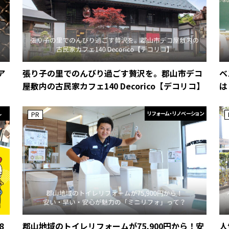
ア
張り子の里でのんびり過ごす贅沢を。郡山市デコ
ベ
屋敷内の古民家カフェ140 Decorico【デコリコ】
は
し
リフォーム・リノベーション
PR
8
郡山地域のトイレリフォームが75,900円から！安
人