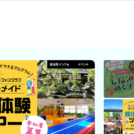
・婚
ト
スポーツ・アウト
リフォーム・リノ
デート・友達と
美容アイテム
お酒
保険
病院・クリニック
エイジングケア
ギフト・お土産
自治体インフォ
ひとりで
洋食
アウトドア
メンズ
キッズ
ペット
その他
中華
フィット
趣味・ス
イン
和
温
ベーション
ドア
せ
自治体インフォ
イベント
ート
その他
美歯
ント
ト
ランチ
その他
その他
その他