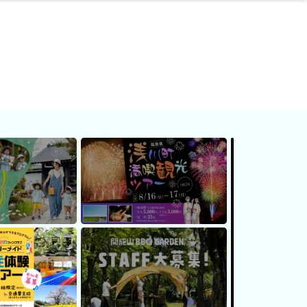
ネス・や
キルアッ
テリア
食
泉
鍼灸・整体・リラ
保育園・こども園
わんぱく
食品・酒
体験
福島ローカルグル
子どもの習い事・
生活を彩るモノ
まつ毛サロン
名所
たい
プ
クゼーション
メ
塾