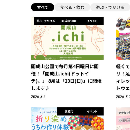
すべて
食べる・飲む
遊ぶ・でかける
遊ぶ・でかける
開成山公園
イベント
開成山公園で毎月第4日曜日に開
軽く
催！「開成山.ichi(ドットイ
リ！
チ)。」 8月は「23日(日)」に開催
ィレ
します♪
トウェ
2026.8.5
2026.8.
家族で
イベント