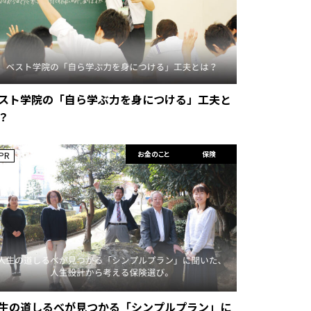
スト学院の「自ら学ぶ力を身につける」工夫と
？
お金のこと
保険
PR
生の道しるべが見つかる「シンプルプラン」に