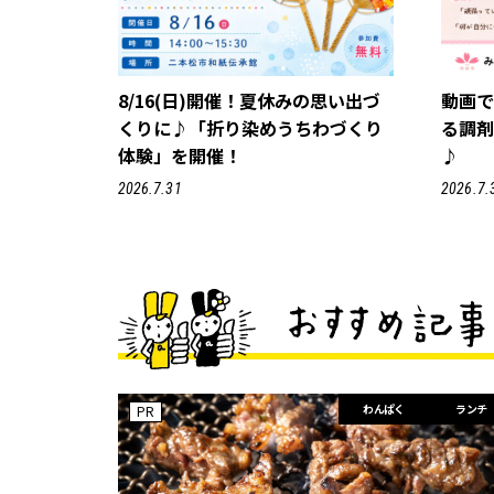
8/16(日)開催！夏休みの思い出づ
動画
くりに♪「折り染めうちわづくり
る調
体験」を開催！
♪
2026.7.31
2026.7.
わんぱく
ランチ
PR