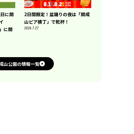
曜日に開
2日間限定！盆踊りの夜は「開成
トイ
山ビア横丁」で乾杯！
)」に開
2026.7.27
成山公園の情報一覧