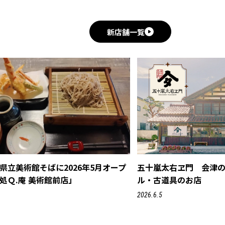
新店舗一覧
県立美術館そばに2026年5月オープ
五十嵐太右ヱ門 会津
処Ｑ.庵 美術館前店」
ル・古道具のお店
2026.6.5