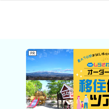
ファッション
開成山公園
お仕事探し
家づくり
カフェ
美容室
ネイルサロン
お金のこと
新築体験談
スイーツ
泊まる
雑貨
ウェディング
住宅イベン
かわいい
ラーメン
家族で
エステ
活
PR
レジャー・スポー
非日常
イベントレポ
ツ施設
その他
幼稚園
パン
脱毛
アジア・エスニッ
温活・サウナ
教育
歯列矯正・審
ライフイベ
テイクアウ
ク
科