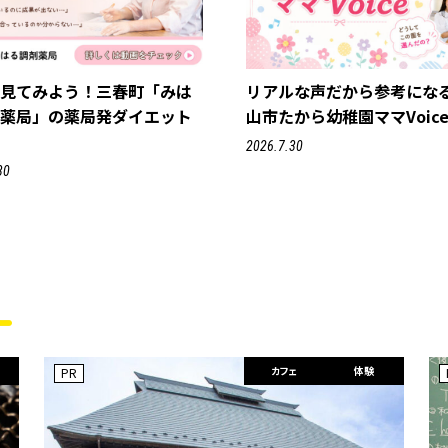
で見てみよう！三春町「みは
リアルな声だから参考にな
剤薬局」の薬局発ダイエット
山市たから幼稚園ママVoic
2026.7.30
30
カフェ
体験
PR