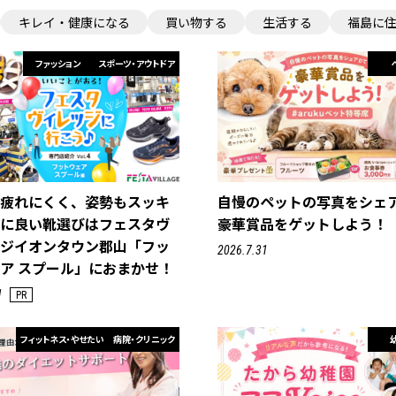
キレイ・健康になる
買い物する
生活する
福島に
ファッション
スポーツ・アウトドア
て疲れにくく、姿勢もスッキ
自慢のペットの写真をシェ
足に良い靴選びはフェスタヴ
豪華賞品をゲットしよう！
ッジイオンタウン郡山「フッ
2026.7.31
ア スプール」におまかせ！
1
PR
フィットネス・やせたい
病院・クリニック