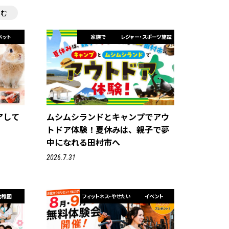
住む
ペット
家族で
レジャー・スポーツ施設
アして
ムシムシランドとキャンプでアウ
トドア体験！夏休みは、親子で夢
中になれる田村市へ
2026.7.31
幼稚園
フィットネス・やせたい
イベント