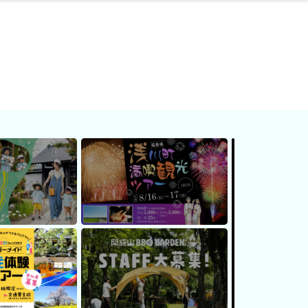
ネス・や
キルアッ
テリア
食
泉
鍼灸・整体・リラ
保育園・こども園
わんぱく
食品・酒
体験
福島ローカルグル
子どもの習い事・
生活を彩るモノ
まつ毛サロン
名所
たい
プ
クゼーション
メ
塾