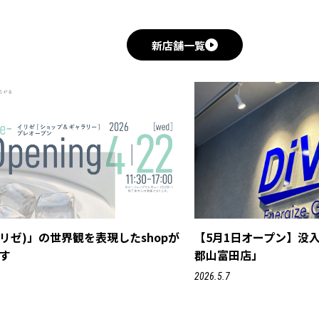
新店舗一覧
r(イリゼ)」の世界観を表現したshopが
【5月1日オープン】没入
す
郡山富田店」
2026.5.7