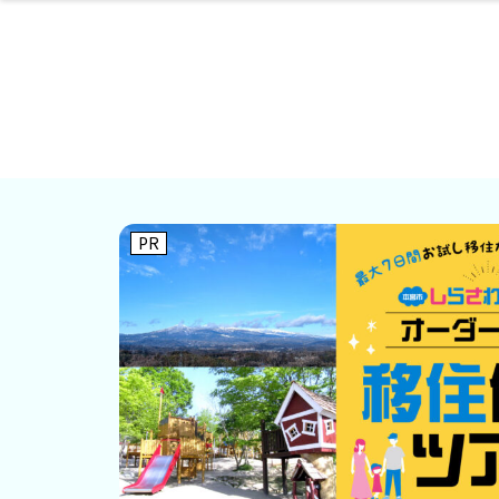
ファッション
開成山公園
お仕事探し
家づくり
カフェ
美容室
ネイルサロン
お金のこと
新築体験談
スイーツ
泊まる
雑貨
ウェディング
住宅イベン
かわいい
ラーメン
家族で
エステ
活
PR
レジャー・スポー
非日常
イベントレポ
ツ施設
その他
幼稚園
パン
脱毛
アジア・エスニッ
温活・サウナ
教育
歯列矯正・審
ライフイベ
テイクアウ
ク
科