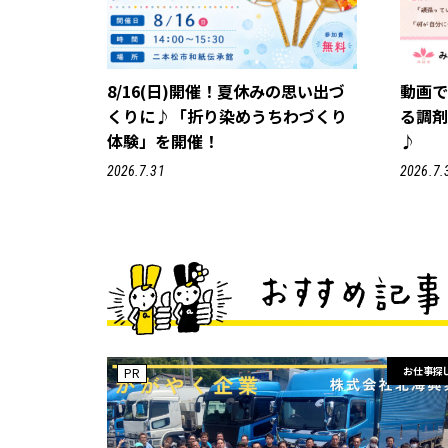
8/16(日)開催！夏休みの思い出づ
動画
くりに♪「折り染めうちわづくり
る調
体験」を開催！
♪
2026.7.31
2026.7.
お仕事探
PR