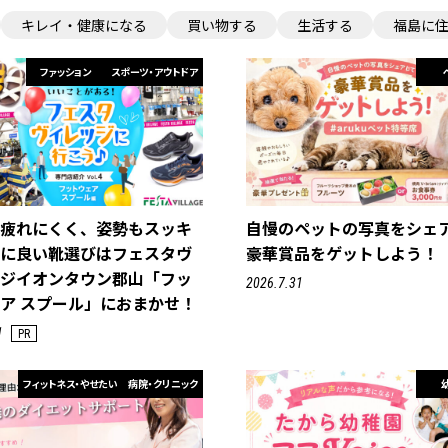
キレイ・健康になる
買い物する
生活する
福島に
ファッション
スポーツ・アウトドア
て疲れにくく、姿勢もスッキ
自慢のペットの写真をシェ
足に良い靴選びはフェスタヴ
豪華賞品をゲットしよう！
ッジイオンタウン郡山「フッ
2026.7.31
ア スプール」におまかせ！
1
PR
フィットネス・やせたい
病院・クリニック