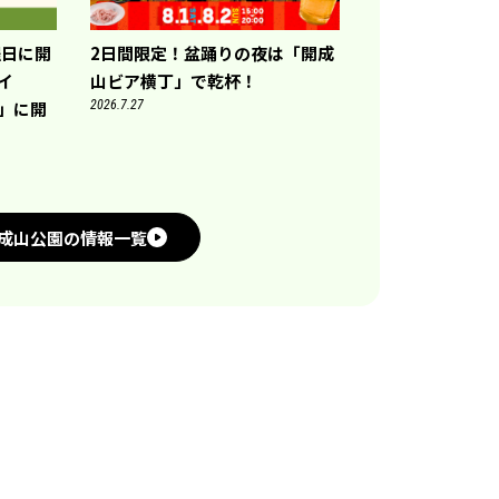
曜日に開
2日間限定！盆踊りの夜は「開成
トイ
山ビア横丁」で乾杯！
)」に開
2026.7.27
成山公園の情報一覧