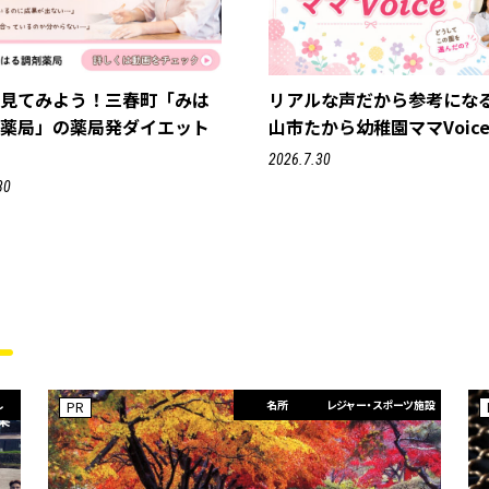
で見てみよう！三春町「みは
リアルな声だから参考にな
剤薬局」の薬局発ダイエット
山市たから幼稚園ママVoic
2026.7.30
30
し
名所
レジャー・スポーツ施設
PR