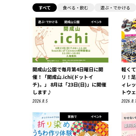
すべて
食べる・飲む
遊ぶ・でかける
遊ぶ・でかける
開成山公園
イベント
開成山公園で毎月第4日曜日に開
軽く
催！「開成山.ichi(ドットイ
リ！
チ)。」 8月は「23日(日)」に開催
ィレ
します♪
トウェ
2026.8.5
2026.8.
家族で
イベント