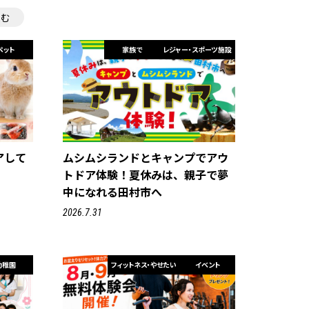
住む
ペット
家族で
レジャー・スポーツ施設
アして
ムシムシランドとキャンプでアウ
トドア体験！夏休みは、親子で夢
中になれる田村市へ
2026.7.31
幼稚園
フィットネス・やせたい
イベント