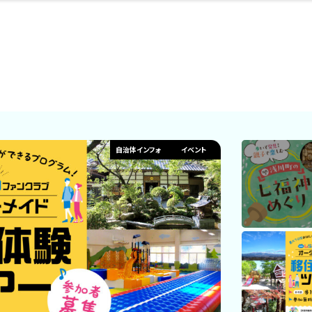
・婚
ト
スポーツ・アウト
リフォーム・リノ
デート・友達と
美容アイテム
お酒
保険
病院・クリニック
エイジングケア
ギフト・お土産
自治体インフォ
ひとりで
洋食
アウトドア
メンズ
キッズ
ペット
その他
中華
フィット
趣味・ス
イン
和
温
ベーション
ドア
せ
自治体インフォ
イベント
ート
その他
美歯
ント
ト
ランチ
その他
その他
その他