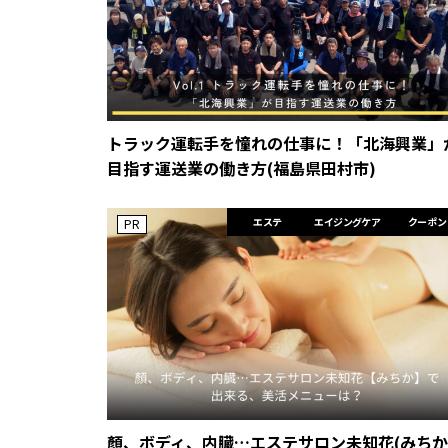
トラック運転手を憧れの仕事に！「北海興業」
目指す運送業の働き方(福島県田村市)
エステ
エイジングケア
クーポン
PR
顏、ボディ、内臓…エステサロン未知花(みちか