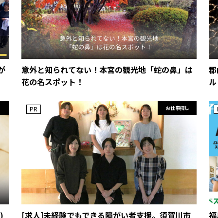
が
意外と知られてない！本宮の観光地「蛇の鼻」は
郡
花の名スポット！
ル
お仕事探し
PR
)
[求人]未経験でもできる障がい者支援。須賀川市
福