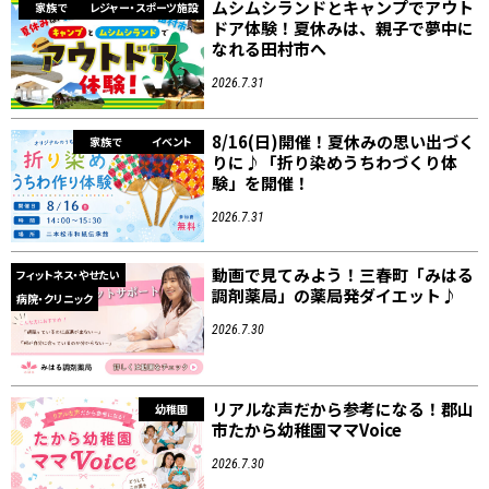
ムシムシランドとキャンプでアウト
家族で
レジャー・スポーツ施設
ドア体験！夏休みは、親子で夢中に
なれる田村市へ
2026.7.31
8/16(日)開催！夏休みの思い出づく
家族で
イベント
りに♪「折り染めうちわづくり体
験」を開催！
2026.7.31
動画で見てみよう！三春町「みはる
フィットネス・やせたい
調剤薬局」の薬局発ダイエット♪
病院・クリニック
2026.7.30
リアルな声だから参考になる！郡山
幼稚園
市たから幼稚園ママVoice
2026.7.30