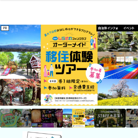
開成山公園
お仕事探し
ファッション
開成山公園
お仕事探し
家づくり
カフェ
美容室
ネイルサロン
お金のこと
新築体験談
スイーツ
泊まる
雑貨
ウェディング・婚
住宅イベント
かわいい
ラーメン
家族で
エステ
活
スポーツ・アウト
リフォーム・リノ
デート・友達と
美容アイテム
お酒
エイジングケア
ギフト・お土産
自治体インフォ
ひとりで
洋食
アウトドア
メンズ
キッズ
その他
中華
ベーション
ドア
保険
病院・クリニック
ペット