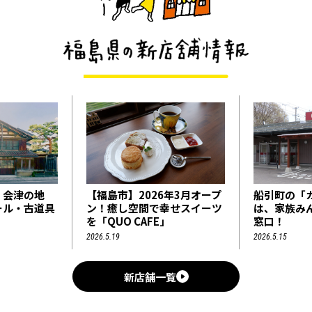
6年3月オープ
船引町の「カタソネ堂薬局」
【福島市】
幸せスイーツ
は、家族みんなの頼れる相談
2026年5
」
窓口！
処Ｑ.庵 美
2026.5.15
2026.6.18
新店舗一覧