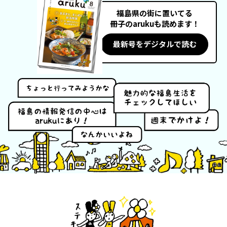
福島県の街に置いてる
冊子のarukuも読めます！
フィットネス・や
和食
温泉
鍼灸・整体・リラ
わんぱく
体験
福島ローカルグル
まつ毛サロン
名所
最新号をデジタルで読む
趣味・スキルアッ
インテリア
せたい
保育園・こども園
クゼーション
食品・酒
子どもの習い事・
生活を彩るモノ
メ
プ
塾
レジャー・スポー
非日常
イベントレポート
ツ施設
その他
パン
脱毛
アジア・エスニッ
温活・サウナ
歯列矯正・審美歯
テイクアウト
幼稚園
教育
ク
ライフイベント
科
その他
ランチ
その他
その他
その他