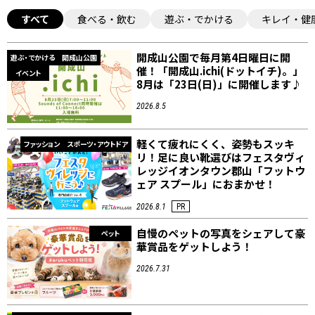
すべて
食べる・飲む
遊ぶ・でかける
キレイ・健
開成山公園で毎月第4日曜日に開
遊ぶ・でかける
開成山公園
催！「開成山.ichi(ドットイチ)。」
イベント
8月は「23日(日)」に開催します♪
2026.8.5
軽くて疲れにくく、姿勢もスッキ
ファッション
スポーツ・アウトドア
リ！足に良い靴選びはフェスタヴィ
レッジイオンタウン郡山「フットウ
ェア スプール」におまかせ！
2026.8.1
PR
自慢のペットの写真をシェアして豪
ペット
華賞品をゲットしよう！
2026.7.31